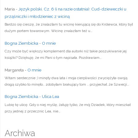
Maria
-
Język polski. Cz. 6 (i na razie ostatnia): Cud-dzieweczki u
prząśniczki i młodzieniec z wiciną
Bardzo się cieszę, że znalazłam tu wicinę kierującą się do Królewca, który był
dużym portem towarowym. Wicinę znalazłam też u…
Bogna Ziembicka
-
O mnie
Czy może być większy komplement dla autorki niż takie poszukiwanie jej
książki? Dziękuję, że mi Pani o tym napisała. Pozdrawiam…
Margareta
-
O mnie
Witam serdecznie ;) minęły dwa lata i moja cierpliwości zwyciężyła-swoją
drogą szybko to minęło.. zdobyłam brakujący tom .. przyjechał..że Szwecji…
Bogna Ziembicka
-
Ulica Lea
Lubię tę ulicę. Gdy o niej myślę, żałuję tylko, że mój Dziadek, który mieszkał
przy jednej z przecznic Lea, nie…
Archiwa