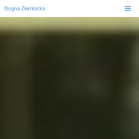
Bogna Ziembicka