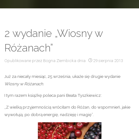
2 wydanie „Wiosny w
Różanach”
Opublikowane przez
Bogna Ziembicka
dnia
29 sierpnia 2013
Już za niecały miesiąc, 25 września, ukaże się drugie wydanie
Wiosny w Różanach
.
I tym razem książkę poleca pani Beata Tyszkiewicz:
„Z wielką przyjemnością wróciłam do Różan, do wspomnień, jakie
wywołują, po dobrą energię, nadzieję i magię”.