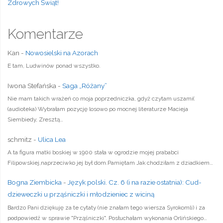
Zdrowych Świąt!
Komentarze
Kan
-
Nowosielski na Azorach
E tam, Ludwinów ponad wszystko.
Iwona Stefańska
-
Saga „Różany”
Nie mam takich wrażeń co moja poprzedniczka, gdyż czytam uszami(
(audioteka) Wybrałam pozycję losowo po mocnej literaturze Macieja
Siembiedy, Zresztą…
schmitz
-
Ulica Lea
A ta figura matki boskiej w 1900 stała w ogrodzie mojej prababci
Filipowskiej,naprzeciwko jej był dom.Pamiętam Jak chodziłam z dziadkiem…
Bogna Ziembicka
-
Język polski. Cz. 6 (i na razie ostatnia): Cud-
dzieweczki u prząśniczki i młodzieniec z wiciną
Bardzo Pani dziękuję za te cytaty (nie znałam tego wiersza Syrokomli) i za
podpowiedź w sprawie "Prząśniczki". Posłuchałam wykonania Orlińskiego…