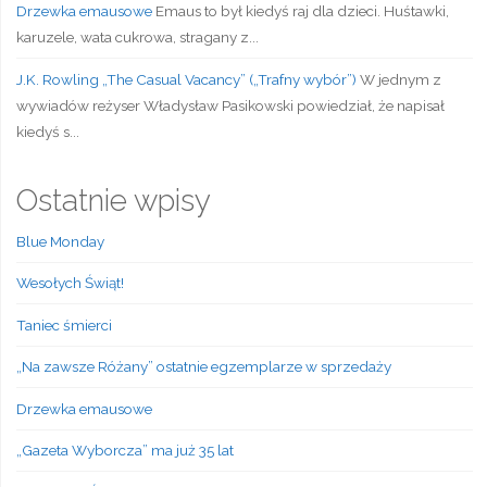
Drzewka emausowe
Emaus to był kiedyś raj dla dzieci. Huśtawki,
karuzele, wata cukrowa, stragany z...
J.K. Rowling „The Casual Vacancy” („Trafny wybór”)
W jednym z
wywiadów reżyser Władysław Pasikowski powiedział, że napisał
kiedyś s...
Ostatnie wpisy
Blue Monday
Wesołych Świąt!
Taniec śmierci
„Na zawsze Różany” ostatnie egzemplarze w sprzedaży
Drzewka emausowe
„Gazeta Wyborcza” ma już 35 lat