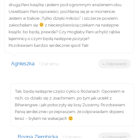
drugą Pani książkę i jestem pod ogromnym wrażeniem obu.
Uwielbiam Pani opowieści, pochłania się je w momencie.
Jestem w trakcie „Tylko dzięki miłości” i szczerze powiem,
zakochałam się
z niecierpliwością czekam na następne
książki, bo będą, prawda? Czy mogłaby Pani uchylić rąbka
tajemnicy o czym będą następne pozycje?
Pozdrawiam bardzo serdecznie spod Tatr.
Agnieszka
12 lat temu
Odpowiedz
Tak, będą następne części cyklu o Różanach. Opowiem w
nich, co działo się z Joachimem, po tym jak uciekł z
Biharangwe, i jak potoczyły się losy Zuzanny. Pozdrawiam
Panią serdecznie i przepraszam, że odpowiadam dopiero
teraz – byłam na wakacjach
Bogna Ziembicka
12 lat temu
Odpowiedz