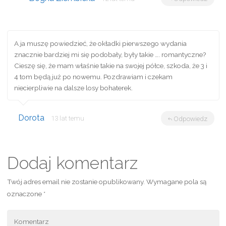
A ja muszę powiedzieć, że okładki pierwszego wydania
znacznie bardziej mi się podobały, były takie …. romantyczne?
Cieszę się, że mam właśnie takie na swojej półce, szkoda, że 3 i
4 tom będą już po nowemu. Pozdrawiam i czekam
niecierpliwie na dalsze losy bohaterek.
Dorota
13 lat temu
Odpowiedz
Dodaj komentarz
Twój adres email nie zostanie opublikowany.
Wymagane pola są
oznaczone
*