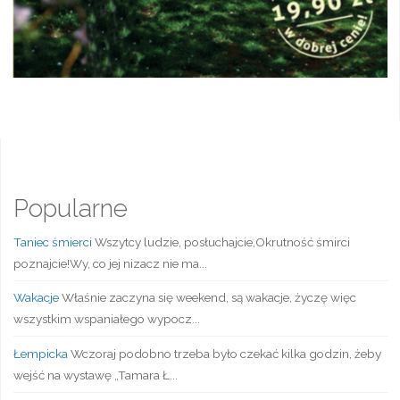
Popularne
Taniec śmierci
Wszytcy ludzie, posłuchajcie,Okrutność śmirci
poznajcie!Wy, co jej nizacz nie ma...
Wakacje
Właśnie zaczyna się weekend, są wakacje, życzę więc
wszystkim wspaniałego wypocz...
Łempicka
Wczoraj podobno trzeba było czekać kilka godzin, żeby
wejść na wystawę „Tamara Ł...