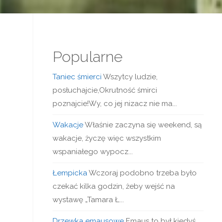
Popularne
Taniec śmierci
Wszytcy ludzie,
posłuchajcie,Okrutność śmirci
poznajcie!Wy, co jej nizacz nie ma...
Wakacje
Właśnie zaczyna się weekend, są
wakacje, życzę więc wszystkim
wspaniałego wypocz...
Łempicka
Wczoraj podobno trzeba było
czekać kilka godzin, żeby wejść na
wystawę „Tamara Ł...
Drzewka emausowe
Emaus to był kiedyś