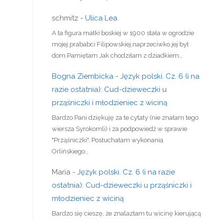
schmitz
-
Ulica Lea
A ta figura matki boskiej w 1900 stała w ogrodzie
mojej prababci Filipowskiej,naprzeciwko jej był
dom.Pamiętam Jak chodziłam z dziadkiem…
Bogna Ziembicka
-
Język polski. Cz. 6 (i na
razie ostatnia): Cud-dzieweczki u
prząśniczki i młodzieniec z wiciną
Bardzo Pani dziękuję za te cytaty (nie znałam tego
wiersza Syrokomli) i za podpowiedź w sprawie
"Prząśniczki". Posłuchałam wykonania
Orlińskiego…
Maria
-
Język polski. Cz. 6 (i na razie
ostatnia): Cud-dzieweczki u prząśniczki i
młodzieniec z wiciną
Bardzo się cieszę, że znalazłam tu wicinę kierującą