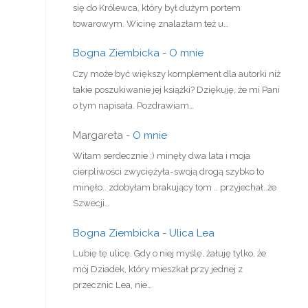
się do Królewca, który był dużym portem
towarowym. Wicinę znalazłam też u…
Bogna Ziembicka
-
O mnie
Czy może być większy komplement dla autorki niż
takie poszukiwanie jej książki? Dziękuję, że mi Pani
o tym napisała. Pozdrawiam…
Margareta
-
O mnie
Witam serdecznie ;) minęły dwa lata i moja
cierpliwości zwyciężyła-swoją drogą szybko to
minęło.. zdobyłam brakujący tom .. przyjechał..że
Szwecji…
Bogna Ziembicka
-
Ulica Lea
Lubię tę ulicę. Gdy o niej myślę, żałuję tylko, że
mój Dziadek, który mieszkał przy jednej z
przecznic Lea, nie…