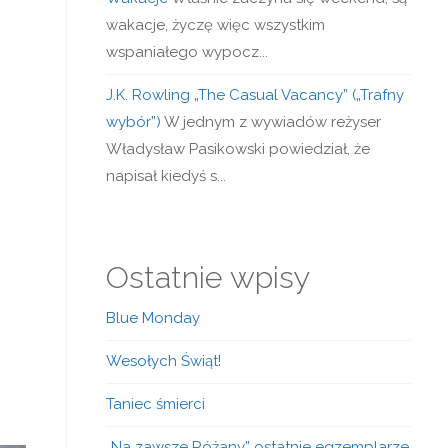
wakacje, życzę więc wszystkim
wspaniałego wypocz...
J.K. Rowling „The Casual Vacancy” („Trafny
wybór”)
W jednym z wywiadów reżyser
Władysław Pasikowski powiedział, że
napisał kiedyś s...
Ostatnie wpisy
Blue Monday
Wesołych Świąt!
Taniec śmierci
„Na zawsze Różany” ostatnie egzemplarze