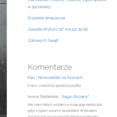
w sprzedaży
Drzewka emausowe
„Gazeta Wyborcza” ma już 35 lat
Zdrowych Świąt!
Komentarze
Kan
-
Nowosielski na Azorach
E tam, Ludwinów ponad wszystko.
Iwona Stefańska
-
Saga „Różany”
Nie mam takich wrażeń co moja poprzedniczka,
gdyż czytam uszami( (audioteka) Wybrałam
pozycję losowo po mocnej literaturze Macieja