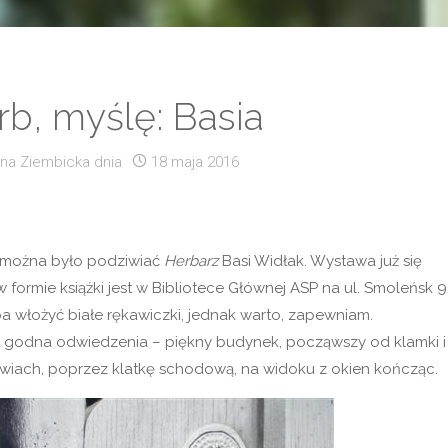
b, myślę: Basia
na Ziembicka
dnia
18 maja 2016
ki można było podziwiać
Herbarz
Basi Widłak. Wystawa już się
 formie książki jest w Bibliotece Głównej ASP na ul. Smoleńsk 9
a włożyć białe rękawiczki, jednak warto, zapewniam.
st godna odwiedzenia – piękny budynek, począwszy od klamki i
wiach, poprzez klatkę schodową, na widoku z okien kończąc.