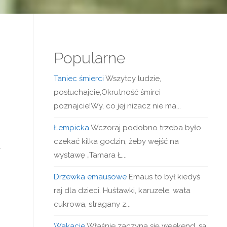
Popularne
Taniec śmierci
Wszytcy ludzie,
posłuchajcie,Okrutność śmirci
poznajcie!Wy, co jej nizacz nie ma...
Łempicka
Wczoraj podobno trzeba było
czekać kilka godzin, żeby wejść na
.
wystawę „Tamara Ł...
Drzewka emausowe
Emaus to był kiedyś
raj dla dzieci. Huśtawki, karuzele, wata
cukrowa, stragany z...
Wakacje
Właśnie zaczyna się weekend, są