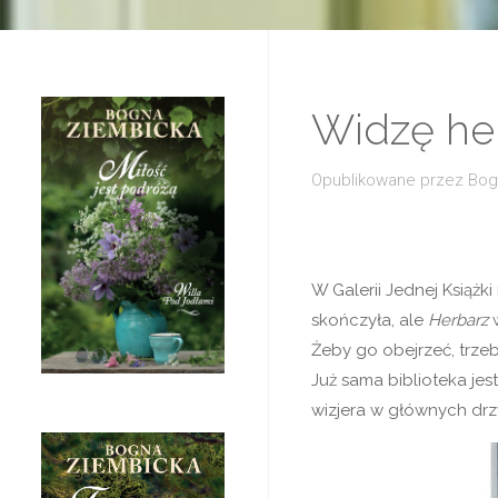
Widzę her
Opublikowane przez
Bog
W Galerii Jednej Książ
skończyła, ale
Herbarz
w
Żeby go obejrzeć, trzeb
Już sama biblioteka je
wizjera w głównych drz