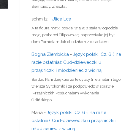
Siembiedy, Zresztą…
schmitz
-
Ulica Lea
A ta figura matki boskiej w 1900 stała w ogrodzie
mojej prababci Filipowskiej,naprzeciwko jej był
dom.Pamiętam Jak chodziłam z dziadkiem…
Bogna Ziembicka
-
Język polski. Cz. 6 (i na
razie ostatnia): Cud-dzieweczki u
prząśniczki i młodzieniec z wiciną
Bardzo Pani dziękuję za te cytaty (nie znałam tego
wiersza Syrokomli) i za podpowiedź w sprawie
"Prząśniczki". Posłuchałam wykonania
Orlińskiego…
Maria
-
Język polski. Cz. 6 (i na razie
ostatnia): Cud-dzieweczki u prząśniczki i
młodzieniec z wiciną