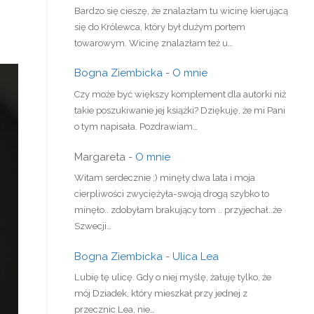
Bardzo się cieszę, że znalazłam tu wicinę kierującą
się do Królewca, który był dużym portem
towarowym. Wicinę znalazłam też u…
Bogna Ziembicka
-
O mnie
Czy może być większy komplement dla autorki niż
takie poszukiwanie jej książki? Dziękuję, że mi Pani
o tym napisała. Pozdrawiam…
Margareta
-
O mnie
Witam serdecznie ;) minęły dwa lata i moja
cierpliwości zwyciężyła-swoją drogą szybko to
minęło.. zdobyłam brakujący tom .. przyjechał..że
Szwecji…
Bogna Ziembicka
-
Ulica Lea
Lubię tę ulicę. Gdy o niej myślę, żałuję tylko, że
mój Dziadek, który mieszkał przy jednej z
przecznic Lea, nie…