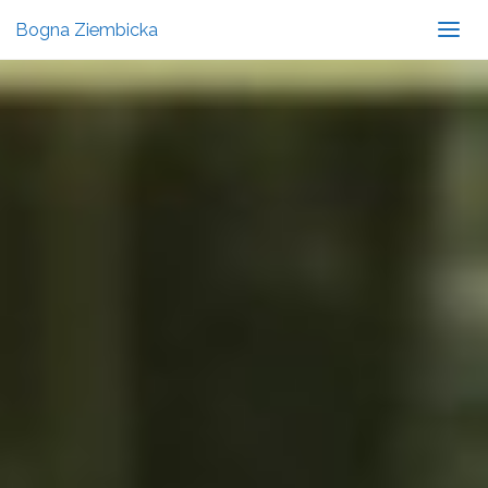
Bogna Ziembicka