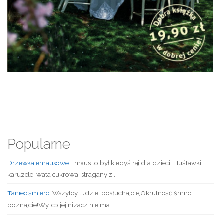
Popularne
Drzewka emausowe
Emaus to był kiedyś raj dla dzieci. Huśtawki,
karuzele, wata cukrowa, stragany z...
Taniec śmierci
Wszytcy ludzie, posłuchajcie,Okrutność śmirci
poznajcie!Wy, co jej nizacz nie ma...