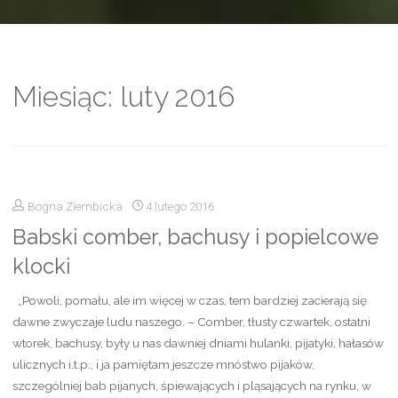
Miesiąc:
luty 2016
Bogna Ziembicka
4 lutego 2016
Babski comber, bachusy i popielcowe
klocki
„Powoli, pomału, ale im więcej w czas, tem bardziej zacierają się
dawne zwyczaje ludu naszego. – Comber, tłusty czwartek, ostatni
wtorek, bachusy, były u nas dawniej dniami hulanki, pijatyki, hałasów
ulicznych i.t.p., i ja pamiętam jeszcze mnóstwo pijaków,
szczególniej bab pijanych, śpiewających i pląsających na rynku, w