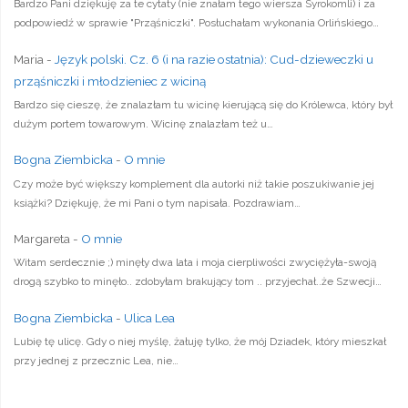
Bardzo Pani dziękuję za te cytaty (nie znałam tego wiersza Syrokomli) i za
podpowiedź w sprawie "Prząśniczki". Posłuchałam wykonania Orlińskiego…
Maria
-
Język polski. Cz. 6 (i na razie ostatnia): Cud-dzieweczki u
prząśniczki i młodzieniec z wiciną
Bardzo się cieszę, że znalazłam tu wicinę kierującą się do Królewca, który był
dużym portem towarowym. Wicinę znalazłam też u…
Bogna Ziembicka
-
O mnie
Czy może być większy komplement dla autorki niż takie poszukiwanie jej
książki? Dziękuję, że mi Pani o tym napisała. Pozdrawiam…
Margareta
-
O mnie
Witam serdecznie ;) minęły dwa lata i moja cierpliwości zwyciężyła-swoją
drogą szybko to minęło.. zdobyłam brakujący tom .. przyjechał..że Szwecji…
Bogna Ziembicka
-
Ulica Lea
Lubię tę ulicę. Gdy o niej myślę, żałuję tylko, że mój Dziadek, który mieszkał
przy jednej z przecznic Lea, nie…