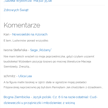
„Gazeta Wyborcza” ma już 35 lat
Zdrowych Świąt!
Komentarze
Kan
-
Nowosielski na Azorach
E tam, Ludwinów ponad wszystko.
Iwona Stefańska
-
Saga „Różany”
Nie mam takich wrażeń co moja poprzedniczka, gdyż czytam uszami(
(audioteka) Wybrałam pozycję losowo po mocnej literaturze Macieja
Siembiedy, Zresztą…
schmitz
-
Ulica Lea
A ta figura matki boskiej w 1900 stała w ogrodzie mojej prababci
Filipowskiej,naprzeciwko jej był dom.Pamiętam Jak chodziłam z dziadkiem…
Bogna Ziembicka
-
Język polski. Cz. 6 (i na razie ostatnia): Cud-
dzieweczki u prząśniczki i młodzieniec z wiciną