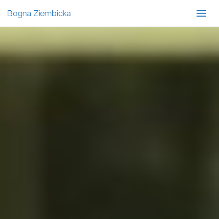
Bogna Ziembicka