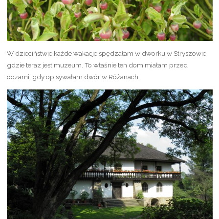
W dzieciństwie każde wakacje spędzałam w dworku w Stryszowie,
gdzie teraz jest muzeum. To właśnie ten dom miałam przed
oczami, gdy opisywałam dwór w Różanach.