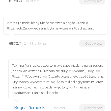
Monika
10 lat temu
Odpowiedz
Interesuje mnie, kiedy ukaże się trzecia część książki o
Różanach.Zapowiedziana była na wrzesień.Pozdrawiam.
eliot1946
13 lat temu
Odpowiedz
Tak, ma Pani rację, trzeci tom był zapowiadany na wrzesień,
jednak we wrześniu ukazało się drugie wydanie „Drogi do
Różan” i Wydawnictwo Otwarte przesunęło część trzecią na
luty. Wtedy wydawało mi się, że to taki odległy termin! Teraz
mamy już koniec listopada, więc to tylko 3 miesiące.
Pozdrawiam Panią serdecznie
Bogna Ziembicka
13 lat temu
Odpowiedz