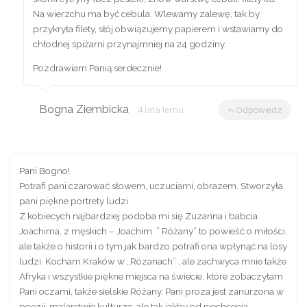
Na wierzchu ma być cebula. Wlewamy zalewę, tak by
przykryła filety, słój obwiązujemy papierem i wstawiamy do
chłodnej spiżarni przynajmniej na 24 godziny.
Pozdrawiam Panią serdecznie!
Bogna Ziembicka
4 lata temu
Odpowiedz
Pani Bogno!
Potrafi pani czarować słowem, uczuciami, obrazem. Stworzyła
pani piękne portrety ludzi.
Z kobiecych najbardziej podoba mi się Zuzanna i babcia
Joachima, z męskich – Joachim. ” Różany” to powieść o miłości,
ale także o historii i o tym jak bardzo potrafi ona wpłynąć na losy
ludzi. Kocham Kraków w „Rózanach” , ale zachwyca mnie także
Afryka i wszystkie piękne miejsca na świecie, które zobaczyłam
Pani oczami, także sielskie Różany. Pani proza jest zanurzona w
poezji, malarstwie,kulturze, ale tak jakby od niechcenia,