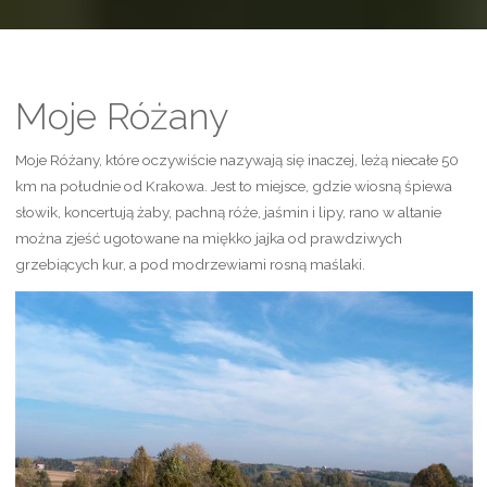
Moje Różany
Moje Różany, które oczywiście nazywają się inaczej, leżą niecałe 50
km na południe od Krakowa. Jest to miejsce, gdzie wiosną śpiewa
słowik, koncertują żaby, pachną róże, jaśmin i lipy, rano w altanie
można zjeść ugotowane na miękko jajka od prawdziwych
grzebiących kur, a pod modrzewiami rosną maślaki.