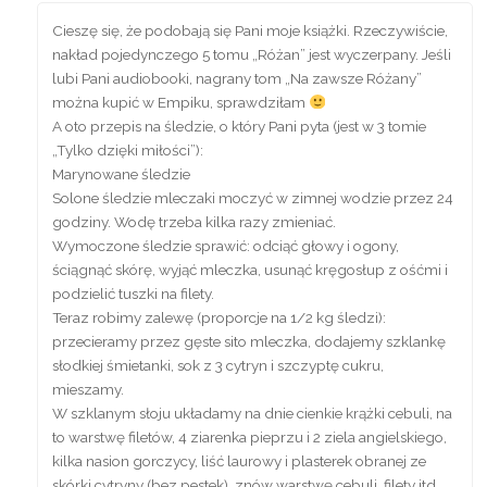
Cieszę się, że podobają się Pani moje książki. Rzeczywiście,
nakład pojedynczego 5 tomu „Różan” jest wyczerpany. Jeśli
lubi Pani audiobooki, nagrany tom „Na zawsze Różany”
można kupić w Empiku, sprawdziłam
A oto przepis na śledzie, o który Pani pyta (jest w 3 tomie
„Tylko dzięki miłości”):
Marynowane śledzie
Solone śledzie mleczaki moczyć w zimnej wodzie przez 24
godziny. Wodę trzeba kilka razy zmieniać.
Wymoczone śledzie sprawić: odciąć głowy i ogony,
ściągnąć skórę, wyjąć mleczka, usunąć kręgosłup z ośćmi i
podzielić tuszki na filety.
Teraz robimy zalewę (proporcje na 1/2 kg śledzi):
przecieramy przez gęste sito mleczka, dodajemy szklankę
słodkiej śmietanki, sok z 3 cytryn i szczyptę cukru,
mieszamy.
W szklanym słoju układamy na dnie cienkie krążki cebuli, na
to warstwę filetów, 4 ziarenka pieprzu i 2 ziela angielskiego,
kilka nasion gorczycy, liść laurowy i plasterek obranej ze
skórki cytryny (bez pestek), znów warstwę cebuli, filety itd.