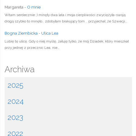
Margareta
-
O mnie
Witam serdecznie ;) minęły dwa lata i moja cierpliwości zwyciężyła-swoją
drogą szybko to minęło.. zdobyłam brakujący tom .. przyjechał..że Szwecji…
Bogna Ziembicka
-
Ulica Lea
Lubię tę ulicę. Gdy o niej myślę, żałuję tylko, że mój Dziadek, który mieszkał
przy jednej z przecznic Lea, nie…
Archiwa
2025
2024
2023
2022