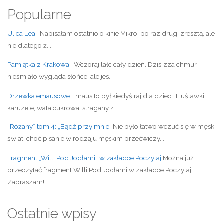
Popularne
Ulica Lea
Napisałam ostatnio o kinie Mikro, po raz drugi zresztą, ale
nie dlatego ż...
Pamiątka z Krakowa
Wczoraj lało cały dzień. Dziś zza chmur
nieśmiało wygląda słońce, ale jes...
Drzewka emausowe
Emaus to był kiedyś raj dla dzieci. Huśtawki,
karuzele, wata cukrowa, stragany z...
„Różany” tom 4: „Bądź przy mnie”
Nie było łatwo wczuć się w męski
świat, choć pisanie w rodzaju męskim przećwiczy...
Fragment „Willi Pod Jodłami” w zakładce Poczytaj
Można już
przeczytać fragment Willi Pod Jodłami w zakładce Poczytaj.
Zapraszam!
Ostatnie wpisy