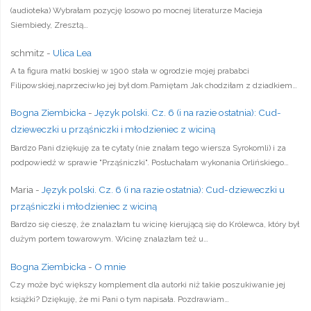
(audioteka) Wybrałam pozycję losowo po mocnej literaturze Macieja
Siembiedy, Zresztą…
schmitz
-
Ulica Lea
A ta figura matki boskiej w 1900 stała w ogrodzie mojej prababci
Filipowskiej,naprzeciwko jej był dom.Pamiętam Jak chodziłam z dziadkiem…
Bogna Ziembicka
-
Język polski. Cz. 6 (i na razie ostatnia): Cud-
dzieweczki u prząśniczki i młodzieniec z wiciną
Bardzo Pani dziękuję za te cytaty (nie znałam tego wiersza Syrokomli) i za
podpowiedź w sprawie "Prząśniczki". Posłuchałam wykonania Orlińskiego…
Maria
-
Język polski. Cz. 6 (i na razie ostatnia): Cud-dzieweczki u
prząśniczki i młodzieniec z wiciną
Bardzo się cieszę, że znalazłam tu wicinę kierującą się do Królewca, który był
dużym portem towarowym. Wicinę znalazłam też u…
Bogna Ziembicka
-
O mnie
Czy może być większy komplement dla autorki niż takie poszukiwanie jej
książki? Dziękuję, że mi Pani o tym napisała. Pozdrawiam…