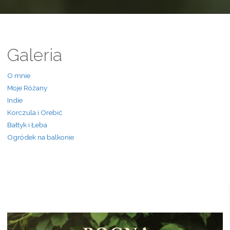
Galeria
O mnie
Moje Różany
Indie
Korczula i Orebić
Bałtyk i Łeba
Ogródek na balkonie