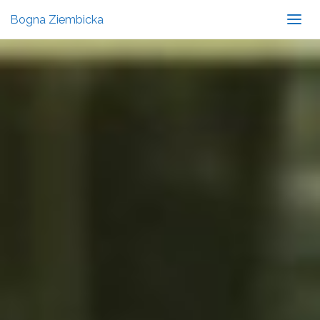
Bogna Ziembicka