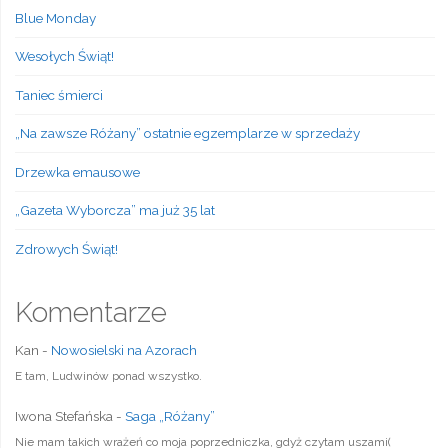
Blue Monday
Wesołych Świąt!
Taniec śmierci
„Na zawsze Różany” ostatnie egzemplarze w sprzedaży
Drzewka emausowe
„Gazeta Wyborcza” ma już 35 lat
Zdrowych Świąt!
Komentarze
Kan
-
Nowosielski na Azorach
E tam, Ludwinów ponad wszystko.
Iwona Stefańska
-
Saga „Różany”
Nie mam takich wrażeń co moja poprzedniczka, gdyż czytam uszami(