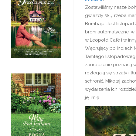
Zostawiliśmy nasze boh
gwiazdy. W „Trzeba marz
Bombaju. Jest listopad 
broni automatycznej w 
w Leopold Café i w innyc
Wędrujący po Indiach M
Tamtego listopadowego 
zauroczenie poznaną w 
rozlegają się strzały i 
schronić, Mikołaj zacho
wydarzenia ich rozdziel
jej imię.