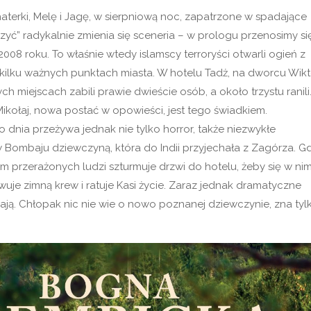
aterki, Melę i Jagę, w sierpniową noc, zapatrzone w spadające
yć” radykalnie zmienia się sceneria – w prologu przenosimy si
2008 roku. To właśnie wtedy islamscy terroryści otwarli ogień z
kilku ważnych punktach miasta. W hotelu Tadż, na dworcu Wikto
h miejscach zabili prawie dwieście osób, a około trzystu ranili
ikołaj, nowa postać w opowieści, jest tego świadkiem.
dnia przeżywa jednak nie tylko horror, także niezwykłe
Bombaju dziewczyną, która do Indii przyjechała z Zagórza. G
tłum przerażonych ludzi szturmuje drzwi do hotelu, żeby się w ni
wuje zimną krew i ratuje Kasi życie. Zaraz jednak dramatyczne
ają. Chłopak nic nie wie o nowo poznanej dziewczynie, zna tyl