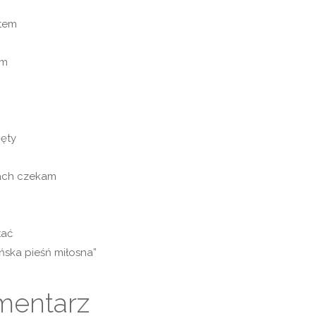
ntem
em
ięty
ach czekam
tać
ska pieśń miłosna”
mentarz