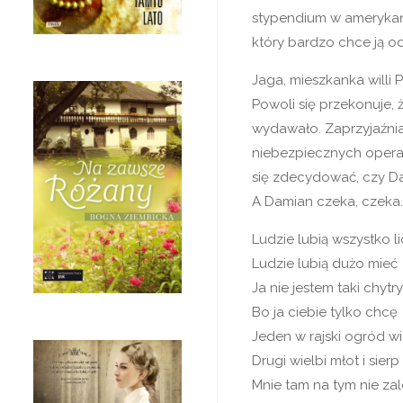
stypendium w amerykańsk
który bardzo chce ją o
Jaga, mieszkanka willi 
Powoli się przekonuje, ż
wydawało. Zaprzyjaźnia s
niebezpiecznych operacj
się zdecydować, czy Dam
A Damian czeka, czeka…
Ludzie lubią wszystko l
Ludzie lubią dużo mieć
Ja nie jestem taki chytry
Bo ja ciebie tylko chcę
Jeden w rajski ogród wi
Drugi wielbi młot i sierp
Mnie tam na tym nie zal