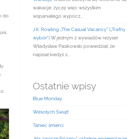
wakacje, życzę więc wszystkim
ę do
wspaniałego wypocz...
J.K. Rowling „The Casual Vacancy” („Trafny
rii,
wybór”)
W jednym z wywiadów reżyser
.
Władysław Pasikowski powiedział, że
napisał kiedyś s...
dy
m
Ostatnie wpisy
ko
Blue Monday
Wesołych Świąt!
Taniec śmierci
„Na zawsze Różany” ostatnie egzemplarze