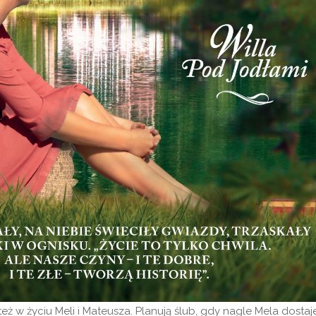
ż w życiu Meli i Mateusza. Planują ślub, gdy nagle Mela dostaj