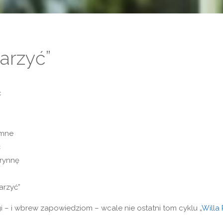
arzyć”
ć
imne
ć
rynnę
arzyć”
i – i wbrew zapowiedziom – wcale nie ostatni tom cyklu „
Willa