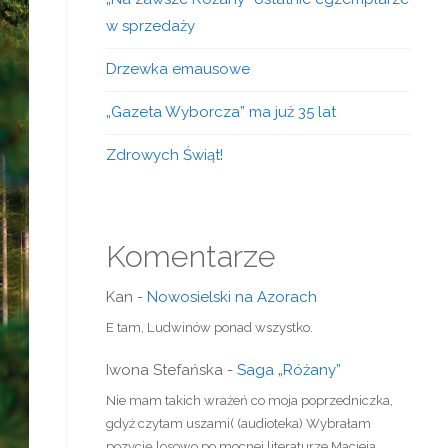
w sprzedaży
Drzewka emausowe
„Gazeta Wyborcza” ma już 35 lat
Zdrowych Świąt!
Komentarze
Kan
-
Nowosielski na Azorach
E tam, Ludwinów ponad wszystko.
Iwona Stefańska
-
Saga „Różany”
Nie mam takich wrażeń co moja poprzedniczka,
gdyż czytam uszami( (audioteka) Wybrałam
pozycję losowo po mocnej literaturze Macieja