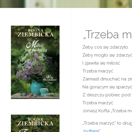
„Trzeba m
Żeby coś się zdarzyło
Żeby mogło się zdarzy
I zjawiła się miłość
Trzeba marzyć
Zamiast dmuchać na z
Na gorącym się sparzy
Z deszczu pobiec pod 
Trzeba marzyć
Jonasz Kofta „Trzeba m
„Trzeba marzyć” to drug
Jodłami
”.