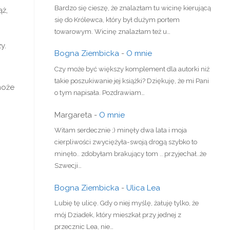
Bardzo się cieszę, że znalazłam tu wicinę kierującą
ąż,
się do Królewca, który był dużym portem
towarowym. Wicinę znalazłam też u…
y.
Bogna Ziembicka
-
O mnie
Czy może być większy komplement dla autorki niż
takie poszukiwanie jej książki? Dziękuję, że mi Pani
może
o tym napisała. Pozdrawiam…
Margareta
-
O mnie
Witam serdecznie ;) minęły dwa lata i moja
cierpliwości zwyciężyła-swoją drogą szybko to
minęło.. zdobyłam brakujący tom .. przyjechał..że
Szwecji…
Bogna Ziembicka
-
Ulica Lea
Lubię tę ulicę. Gdy o niej myślę, żałuję tylko, że
mój Dziadek, który mieszkał przy jednej z
przecznic Lea, nie…