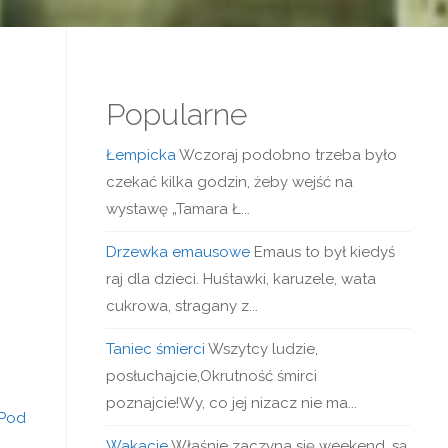
Popularne
Łempicka
Wczoraj podobno trzeba było
czekać kilka godzin, żeby wejść na
wystawę „Tamara Ł...
Drzewka emausowe
Emaus to był kiedyś
raj dla dzieci. Huśtawki, karuzele, wata
cukrowa, stragany z...
Taniec śmierci
Wszytcy ludzie,
posłuchajcie,Okrutność śmirci
poznajcie!Wy, co jej nizacz nie ma...
 Pod
Wakacje
Właśnie zaczyna się weekend, są