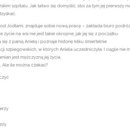
im szpitalu. Jak łatwo się domyślić, stoi za tym jej pierwszy m
dzyskać.
Pod Jodłami, znajduje sobie nową pracę – zakłada biuro podróż
e życie na wsi nie jest takie okropne, jak jej się z początku
ię z panią Anielą i poznaje historię kilku śmiertelnie
i szpiegowskich, w których Aniela uczestniczyła. I ciągle nie 
ian jest mężczyzną jej życia.
 Ale ile można czekać?
iczyć
erzy
eży