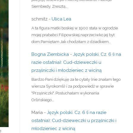
Siembiedy, Zresztą…
schmitz
-
Ulica Lea
A ta figura matki boskiej w 1900 stała w ogrodzie
mojej prababci Filipowskiej,naprzeciwko jej był
dom.Pamiętam Jak chodziłam z dziadkiem…
Bogna Ziembicka
-
Język polski. Cz. 6 (i na
razie ostatnia): Cud-dzieweczki u
prząśniczki i młodzieniec z wiciną
Bardzo Pani dziękuję za te cytaty (nie znałam tego
wiersza Syrokomli) i za podpowiedź w sprawie
"Prząśniczki". Posłuchałam wykonania
Orlińskiego…
Maria
-
Język polski. Cz. 6 (i na razie
ostatnia): Cud-dzieweczki u prząśniczki i
młodzieniec z wiciną
e