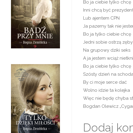
Bo ja ciebie tylko chcę
Inni chcą być prezyde
Lub ajentem CPN
Ja pazerny tak nie jest
Bo ja tylko ciebie chcę
Jedni sobie ostrzą zęby
Na grupowy dziki seks
A ja jestem wciąż nietkn
Bo ja ciebie tylko chcę
Szósty dzień na schod
By ci moje serce dać
Wolno idzie ta kolejka
Więc nie będę chyba s
Bogdan Olewicz „Cygań
Dodaj ko