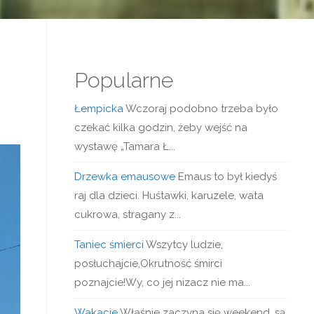
Popularne
Łempicka
Wczoraj podobno trzeba było
czekać kilka godzin, żeby wejść na
wystawę „Tamara Ł...
Drzewka emausowe
Emaus to był kiedyś
raj dla dzieci. Huśtawki, karuzele, wata
cukrowa, stragany z...
Taniec śmierci
Wszytcy ludzie,
posłuchajcie,Okrutność śmirci
poznajcie!Wy, co jej nizacz nie ma...
Wakacje
Właśnie zaczyna się weekend, są