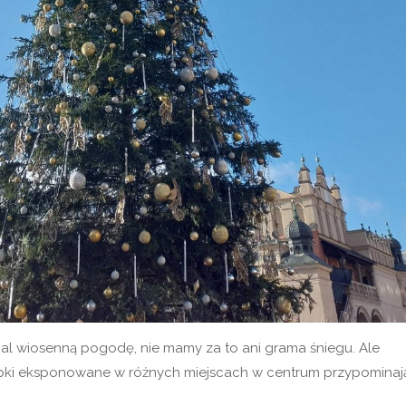
l wiosenną pogodę, nie mamy za to ani grama śniegu. Ale
opki eksponowane w różnych miejscach w centrum przypominają