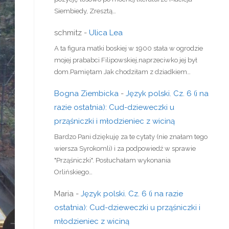
Siembiedy, Zresztą…
schmitz
-
Ulica Lea
A ta figura matki boskiej w 1900 stała w ogrodzie
mojej prababci Filipowskiej,naprzeciwko jej był
dom.Pamiętam Jak chodziłam z dziadkiem…
Bogna Ziembicka
-
Język polski. Cz. 6 (i na
razie ostatnia): Cud-dzieweczki u
prząśniczki i młodzieniec z wiciną
Bardzo Pani dziękuję za te cytaty (nie znałam tego
wiersza Syrokomli) i za podpowiedź w sprawie
"Prząśniczki". Posłuchałam wykonania
Orlińskiego…
Maria
-
Język polski. Cz. 6 (i na razie
ostatnia): Cud-dzieweczki u prząśniczki i
młodzieniec z wiciną