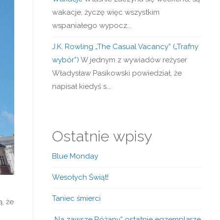
wakacje, życzę więc wszystkim
wspaniałego wypocz...
J.K. Rowling „The Casual Vacancy” („Trafny
wybór”)
W jednym z wywiadów reżyser
Władysław Pasikowski powiedział, że
napisał kiedyś s...
Ostatnie wpisy
Blue Monday
Wesołych Świąt!
Taniec śmierci
, że
„Na zawsze Różany” ostatnie egzemplarze