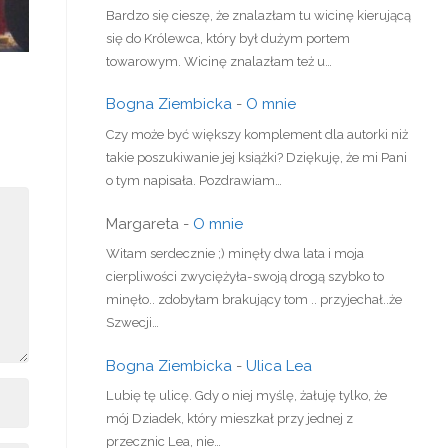
Bardzo się cieszę, że znalazłam tu wicinę kierującą
się do Królewca, który był dużym portem
towarowym. Wicinę znalazłam też u…
Bogna Ziembicka
-
O mnie
Czy może być większy komplement dla autorki niż
takie poszukiwanie jej książki? Dziękuję, że mi Pani
o tym napisała. Pozdrawiam…
Margareta
-
O mnie
Witam serdecznie ;) minęły dwa lata i moja
cierpliwości zwyciężyła-swoją drogą szybko to
minęło.. zdobyłam brakujący tom .. przyjechał..że
Szwecji…
Bogna Ziembicka
-
Ulica Lea
Lubię tę ulicę. Gdy o niej myślę, żałuję tylko, że
mój Dziadek, który mieszkał przy jednej z
przecznic Lea, nie…