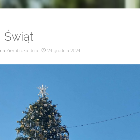
 Świąt!
na Ziembicka
dnia
24 grudnia 2024