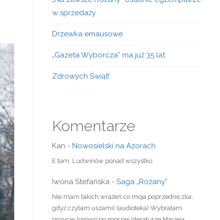
w sprzedaży
Drzewka emausowe
„Gazeta Wyborcza” ma już 35 lat
Zdrowych Świąt!
Komentarze
Kan
-
Nowosielski na Azorach
E tam, Ludwinów ponad wszystko.
Iwona Stefańska
-
Saga „Różany”
Nie mam takich wrażeń co moja poprzedniczka,
gdyż czytam uszami( (audioteka) Wybrałam
pozycję losowo po mocnej literaturze Macieja