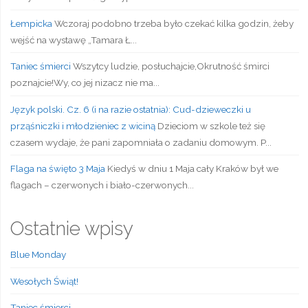
Łempicka
Wczoraj podobno trzeba było czekać kilka godzin, żeby
wejść na wystawę „Tamara Ł...
Taniec śmierci
Wszytcy ludzie, posłuchajcie,Okrutność śmirci
poznajcie!Wy, co jej nizacz nie ma...
Język polski. Cz. 6 (i na razie ostatnia): Cud-dzieweczki u
prząśniczki i młodzieniec z wiciną
Dzieciom w szkole też się
czasem wydaje, że pani zapomniała o zadaniu domowym. P...
Flaga na święto 3 Maja
Kiedyś w dniu 1 Maja cały Kraków był we
flagach – czerwonych i biało-czerwonych...
Ostatnie wpisy
Blue Monday
Wesołych Świąt!
Taniec śmierci