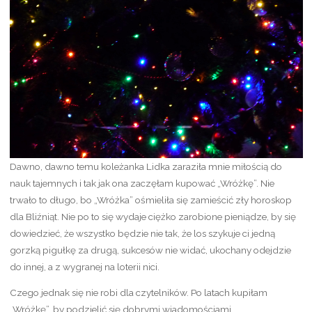
Dawno, dawno temu koleżanka Lidka zaraziła mnie miłością do
nauk tajemnych i tak jak ona zaczęłam kupować „Wróżkę”. Nie
trwało to długo, bo „Wróżka” ośmieliła się zamieścić zły horoskop
dla Bliźniąt. Nie po to się wydaje ciężko zarobione pieniądze, by się
dowiedzieć, że wszystko będzie nie tak, że los szykuje ci jedną
gorzką pigułkę za drugą, sukcesów nie widać, ukochany odejdzie
do innej, a z wygranej na loterii nici.
Czego jednak się nie robi dla czytelników. Po latach kupiłam
„Wróżkę”, by podzielić się dobrymi wiadomościami.