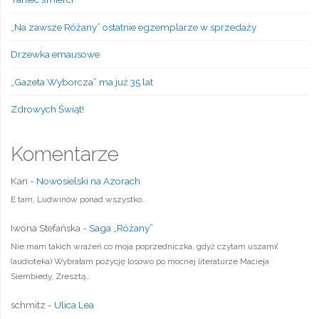
„Na zawsze Różany” ostatnie egzemplarze w sprzedaży
Drzewka emausowe
„Gazeta Wyborcza” ma już 35 lat
Zdrowych Świąt!
Komentarze
Kan
-
Nowosielski na Azorach
E tam, Ludwinów ponad wszystko.
Iwona Stefańska
-
Saga „Różany”
Nie mam takich wrażeń co moja poprzedniczka, gdyż czytam uszami(
(audioteka) Wybrałam pozycję losowo po mocnej literaturze Macieja
Siembiedy, Zresztą…
schmitz
-
Ulica Lea