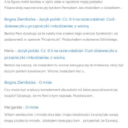
A ta figura matki boskiej w 1900 stała w ogrodzie mojej prababci
Filipowskiej,naprzeciwko jej był dom.Pamiętam Jak chodziłam z dziadkiem…
Bogna Ziembicka
-
Język polski. Cz. 6 (i na razie ostatnia): Cud-
dzieweczki u prząśniczki i młodzieniec z wiciną
Bardzo Pani dziękuję za te cytaty (nie znałam tego wiersza Syrokomli) i za
podpowiedź w sprawie "Prząśniczki". Posłuchałam wykonania Orlińskiego…
Maria
-
Język polski. Cz. 6 (i na razie ostatnia): Cud-dzieweczki u
prząśniczki i młodzieniec z wiciną
Bardzo się cieszę, że znalazłam tu wicinę kierującą się do Królewca, który był
dużym portem towarowym. Wicinę znalazłam też u…
Bogna Ziembicka
-
O mnie
Czy może być większy komplement dla autorki niż takie poszukiwanie jej
książki? Dziękuję, że mi Pani o tym napisała. Pozdrawiam…
Margareta
-
O mnie
Witam serdecznie ;) minęły dwa lata i moja cierpliwości zwyciężyła-swoją
drogą szybko to minęło.. zdobyłam brakujący tom .. przyjechał..że Szwecji…