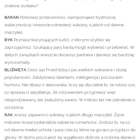
znaków zodiaku?
BARAN
Pokonasz przeciwności, zaimponujesz bystrością,
walecznością i wreszcie odniesiesz sukcesy, o jakich od dawna
marzyłeś.
BYK
Poznasz fascynujących ludzi, z którymi szybko się
zaprzyjaźnisz. Szukający pary będą mogli wybierać i przebierać. W
stałych związkach wreszcie docenisz partnera i staniesz się bardziej
wyrozumiały.
BLIŹNIĘTA
Ciesz się! Przed tobą czas wielkich sukcesów i dużej
popularności. Zabłyśniesz talentami, inteligencją i poczuciem
humoru. Nie dbasz o stanowiska, liczy się dla ciebie to, że robisz coś,
co sprawia ci satysfakcję. Ze zdziwieniem przyjmiesz więc
niespodziewany, ale zasłużony awans. W miłości też nie zabraknie ci
szczęścia.
RAK
Jowisz zapewni ci sukcesy, o jakich długo marzyłeś. Życie
miłosne i towarzyskie także nabierze rumieńców. Zrobisz to, na co
od dawna miałeś ochotę i parę rzeczy, które na gorąco przyjdą ci do
głowy. W domu poczujesz się wyjątkowo dobrze, a rodzina stanie ci