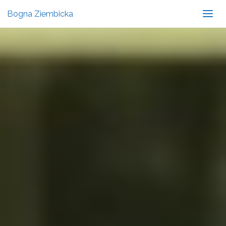
Bogna Ziembicka