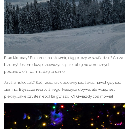
Blue Monday? Bo karnet na siłownię ciągle leży w szufladzie? Co za
bzdury! Jestem dużą dziewczynką, nie robię noworocznych
postanowień i wam radzę to samo.
Jakiś smuteczek? Spójrzcie, jaki cudowny jest świat, nawet gdy jest
ciemno. Błyszczą resztki śniegu, księżyca ubywa, ale wciąż jest
piękny. Jakie czyste niebo! Ile gwiazd! O! Gwiazdy coś mówią!