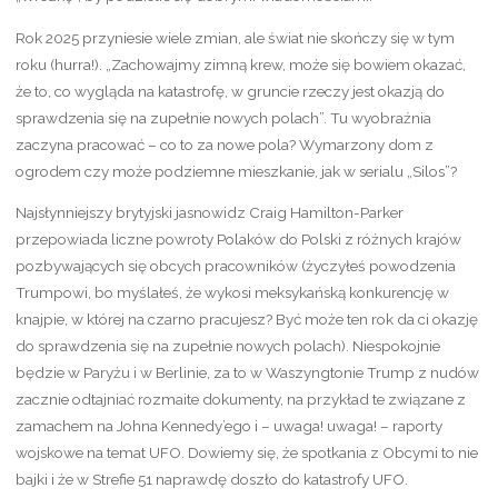
Rok 2025 przyniesie wiele zmian, ale świat nie skończy się w tym
roku (hurra!). „Zachowajmy zimną krew, może się bowiem okazać,
że to, co wygląda na katastrofę, w gruncie rzeczy jest okazją do
sprawdzenia się na zupełnie nowych polach”. Tu wyobraźnia
zaczyna pracować – co to za nowe pola? Wymarzony dom z
ogrodem czy może podziemne mieszkanie, jak w serialu „Silos”?
Najsłynniejszy brytyjski jasnowidz Craig Hamilton-Parker
przepowiada liczne powroty Polaków do Polski z różnych krajów
pozbywających się obcych pracowników (życzyłeś powodzenia
Trumpowi, bo myślałeś, że wykosi meksykańską konkurencję w
knajpie, w której na czarno pracujesz? Być może ten rok da ci okazję
do sprawdzenia się na zupełnie nowych polach). Niespokojnie
będzie w Paryżu i w Berlinie, za to w Waszyngtonie Trump z nudów
zacznie odtajniać rozmaite dokumenty, na przykład te związane z
zamachem na Johna Kennedy’ego i – uwaga! uwaga! – raporty
wojskowe na temat UFO. Dowiemy się, że spotkania z Obcymi to nie
bajki i że w Strefie 51 naprawdę doszło do katastrofy UFO.