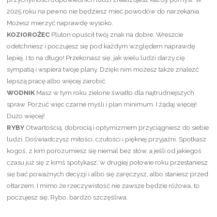
2025 roku na pewno nie będziesz mieć powodów do narzekania.
Możesz mierzyć naprawdę wysoko.
KOZIOROŻEC
Pluton opuścił twój znak na dobre. Wreszcie
odetchniesz i poczujesz się pod każdym względem naprawdę
lepiej. I to na długo! Przekonasz się, jak wielu ludzi darzy cię
sympatią i wspiera twoje plany. Dzięki nim możesz także znaleźć
lepszą pracę albo więcej zarobić.
WODNIK
Masz w tym roku zielone światło dla najtrudniejszych
spraw. Porzuć więc czarne myśli i plan minimum. I żądaj więcej!
Dużo więcej!
RYBY
Otwartością, dobrocią i optymizmem przyciągniesz do siebie
ludzi. Doświadczysz miłości, czułości i pięknej przyjaźni. Spotkasz
kogoś, z kim porozumiesz się niemal bez słów, a jeśli od jakiegoś
czasu już się z kimś spotykasz, w drugiej połowie roku przestaniesz
się bać poważnych decyzji i albo się zaręczysz, albo staniesz przed
ołtarzem. I mimo że rzeczywistość nie zawsze będzie różowa, to
poczujesz się, Rybo, bardzo szczęśliwa.