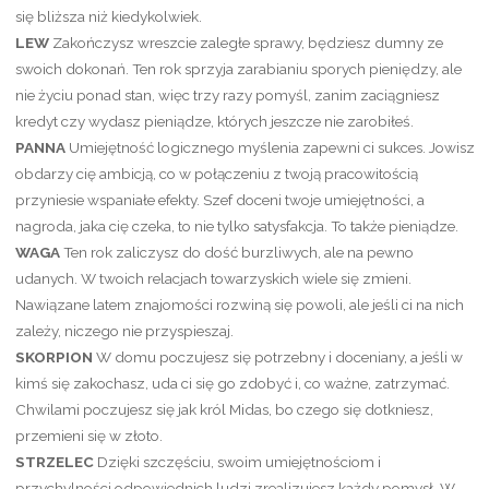
się bliższa niż kiedykolwiek.
LEW
Zakończysz wreszcie zaległe sprawy, będziesz dumny ze
swoich dokonań. Ten rok sprzyja zarabianiu sporych pieniędzy, ale
nie życiu ponad stan, więc trzy razy pomyśl, zanim zaciągniesz
kredyt czy wydasz pieniądze, których jeszcze nie zarobiłeś.
PANNA
Umiejętność logicznego myślenia zapewni ci sukces. Jowisz
obdarzy cię ambicją, co w połączeniu z twoją pracowitością
przyniesie wspaniałe efekty. Szef doceni twoje umiejętności, a
nagroda, jaka cię czeka, to nie tylko satysfakcja. To także pieniądze.
WAGA
Ten rok zaliczysz do dość burzliwych, ale na pewno
udanych. W twoich relacjach towarzyskich wiele się zmieni.
Nawiązane latem znajomości rozwiną się powoli, ale jeśli ci na nich
zależy, niczego nie przyspieszaj.
SKORPION
W domu poczujesz się potrzebny i doceniany, a jeśli w
kimś się zakochasz, uda ci się go zdobyć i, co ważne, zatrzymać.
Chwilami poczujesz się jak król Midas, bo czego się dotkniesz,
przemieni się w złoto.
STRZELEC
Dzięki szczęściu, swoim umiejętnościom i
przychylności odpowiednich ludzi zrealizujesz każdy pomysł. W