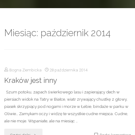
Miesiąc:
październik 2014
Bogna Ziembicka
28 października 2014
Kraków jest inny
Szum potoku, zapach świerkowego lasu i zapierający dech w
piersiach widok na Tatry w Białce, wiatr zrywający chustkę z głowy,
piasek skrzypiący pod nogami i morze w Łebie, bindaże w parku w
Oliwie… Zamykam oczy i widzę te wszystkie cudne miejsca. Cudne,
ale nie moje. Wspaniałe, ale na miesiąc …
"Kraków
Czytaj dalej
Dodaj komentarz