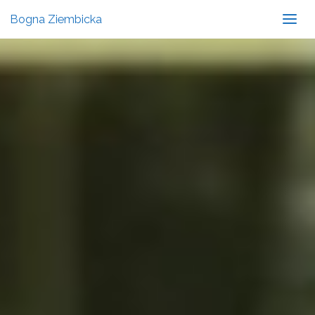
Bogna Ziembicka