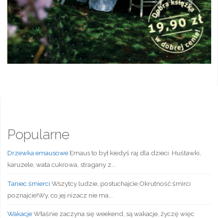
Popularne
Drzewka emausowe
Emaus to był kiedyś raj dla dzieci. Huśtawki,
karuzele, wata cukrowa, stragany z...
Taniec śmierci
Wszytcy ludzie, posłuchajcie,Okrutność śmirci
poznajcie!Wy, co jej nizacz nie ma...
Wakacje
Właśnie zaczyna się weekend, są wakacje, życzę więc