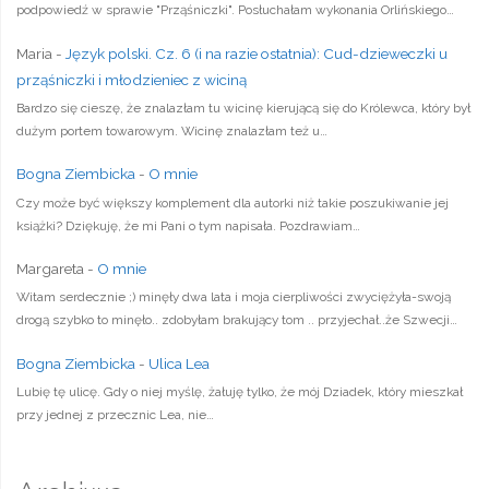
podpowiedź w sprawie "Prząśniczki". Posłuchałam wykonania Orlińskiego…
Maria
-
Język polski. Cz. 6 (i na razie ostatnia): Cud-dzieweczki u
prząśniczki i młodzieniec z wiciną
Bardzo się cieszę, że znalazłam tu wicinę kierującą się do Królewca, który był
dużym portem towarowym. Wicinę znalazłam też u…
Bogna Ziembicka
-
O mnie
Czy może być większy komplement dla autorki niż takie poszukiwanie jej
książki? Dziękuję, że mi Pani o tym napisała. Pozdrawiam…
Margareta
-
O mnie
Witam serdecznie ;) minęły dwa lata i moja cierpliwości zwyciężyła-swoją
drogą szybko to minęło.. zdobyłam brakujący tom .. przyjechał..że Szwecji…
Bogna Ziembicka
-
Ulica Lea
Lubię tę ulicę. Gdy o niej myślę, żałuję tylko, że mój Dziadek, który mieszkał
przy jednej z przecznic Lea, nie…