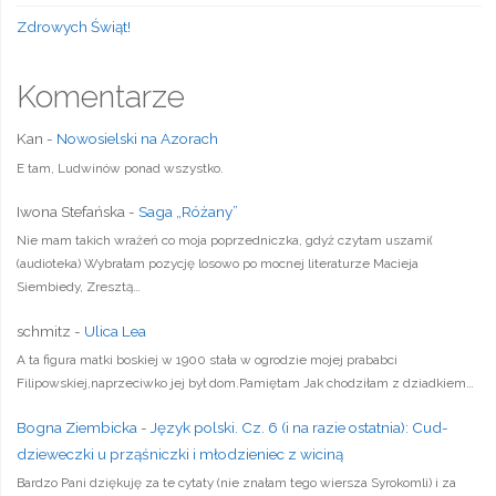
Zdrowych Świąt!
Komentarze
Kan
-
Nowosielski na Azorach
E tam, Ludwinów ponad wszystko.
Iwona Stefańska
-
Saga „Różany”
Nie mam takich wrażeń co moja poprzedniczka, gdyż czytam uszami(
(audioteka) Wybrałam pozycję losowo po mocnej literaturze Macieja
Siembiedy, Zresztą…
schmitz
-
Ulica Lea
A ta figura matki boskiej w 1900 stała w ogrodzie mojej prababci
Filipowskiej,naprzeciwko jej był dom.Pamiętam Jak chodziłam z dziadkiem…
Bogna Ziembicka
-
Język polski. Cz. 6 (i na razie ostatnia): Cud-
dzieweczki u prząśniczki i młodzieniec z wiciną
Bardzo Pani dziękuję za te cytaty (nie znałam tego wiersza Syrokomli) i za