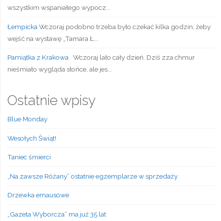
wszystkim wspaniałego wypocz...
Łempicka
Wczoraj podobno trzeba było czekać kilka godzin, żeby
wejść na wystawę „Tamara Ł...
Pamiątka z Krakowa
Wczoraj lało cały dzień. Dziś zza chmur
nieśmiało wygląda słońce, ale jes...
Ostatnie wpisy
Blue Monday
Wesołych Świąt!
Taniec śmierci
„Na zawsze Różany” ostatnie egzemplarze w sprzedaży
Drzewka emausowe
„Gazeta Wyborcza” ma już 35 lat