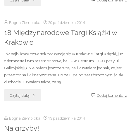
jest
Bogna Ziembicka
20 października 2014
inny"
18 Międzynarodowe Targi Książki w
Krakowie
W najbliższy czwartek zaczynają się w Krakowie Targi Książki, już
osiemnaste i tym razem w nowej hali – w Centrum EXPO przy ul.
Galicyjskiej 9. Nie byłam jeszcze w tej hali, czytałam jednak, że jest
przestronna i klimatyzowana. Co za ulga po zeszłorocznym ścisku i
duchocie. Czytałam także, że są …
"18
Czytaj dalej
Dodaj komentarz
Międzynarodowe
Bogna Ziembicka
13 października 2014
Targi
Na grzyby!
Książki