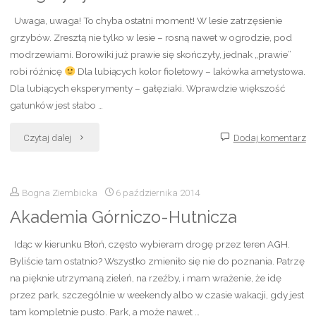
Uwaga, uwaga! To chyba ostatni moment! W lesie zatrzęsienie
w
grzybów. Zresztą nie tylko w lesie – rosną nawet w ogrodzie, pod
Krakowie"
modrzewiami. Borowiki już prawie się skończyły, jednak „prawie”
robi różnicę
Dla lubiących kolor fioletowy – lakówka ametystowa.
Dla lubiących eksperymenty – gałęziaki. Wprawdzie większość
gatunków jest słabo …
"Na
Czytaj dalej
Dodaj komentarz
grzyby!"
Bogna Ziembicka
6 października 2014
Akademia Górniczo-Hutnicza
Idąc w kierunku Błoń, często wybieram drogę przez teren AGH.
Byliście tam ostatnio? Wszystko zmieniło się nie do poznania. Patrzę
na pięknie utrzymaną zieleń, na rzeźby, i mam wrażenie, że idę
przez park, szczególnie w weekendy albo w czasie wakacji, gdy jest
tam kompletnie pusto. Park, a może nawet …