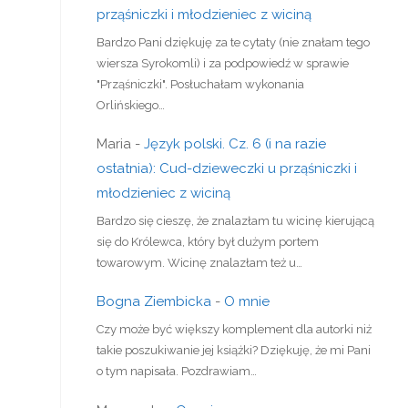
prząśniczki i młodzieniec z wiciną
Bardzo Pani dziękuję za te cytaty (nie znałam tego
wiersza Syrokomli) i za podpowiedź w sprawie
"Prząśniczki". Posłuchałam wykonania
Orlińskiego…
Maria
-
Język polski. Cz. 6 (i na razie
ostatnia): Cud-dzieweczki u prząśniczki i
młodzieniec z wiciną
Bardzo się cieszę, że znalazłam tu wicinę kierującą
się do Królewca, który był dużym portem
towarowym. Wicinę znalazłam też u…
Bogna Ziembicka
-
O mnie
Czy może być większy komplement dla autorki niż
takie poszukiwanie jej książki? Dziękuję, że mi Pani
o tym napisała. Pozdrawiam…