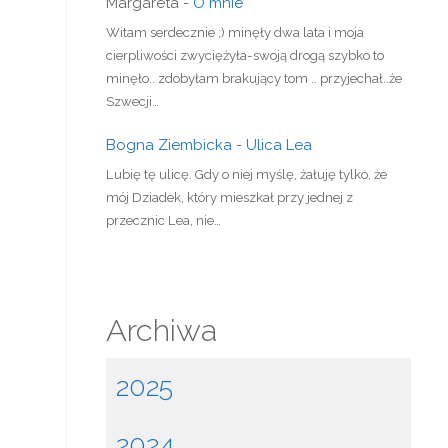
Margareta
-
O mnie
Witam serdecznie ;) minęły dwa lata i moja
cierpliwości zwyciężyła-swoją drogą szybko to
minęło.. zdobyłam brakujący tom .. przyjechał..że
Szwecji…
Bogna Ziembicka
-
Ulica Lea
Lubię tę ulicę. Gdy o niej myślę, żałuję tylko, że
mój Dziadek, który mieszkał przy jednej z
przecznic Lea, nie…
Archiwa
2025
2024