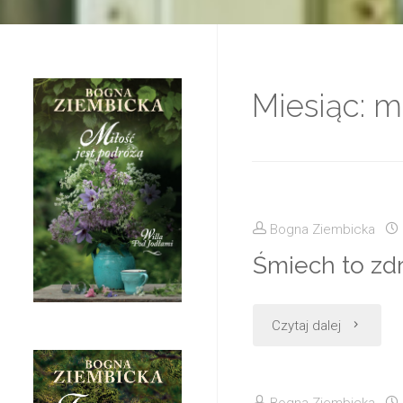
Miesiąc:
m
Bogna Ziembicka
Śmiech to zd
"Śmiech
Czytaj dalej
to
Bogna Ziembicka