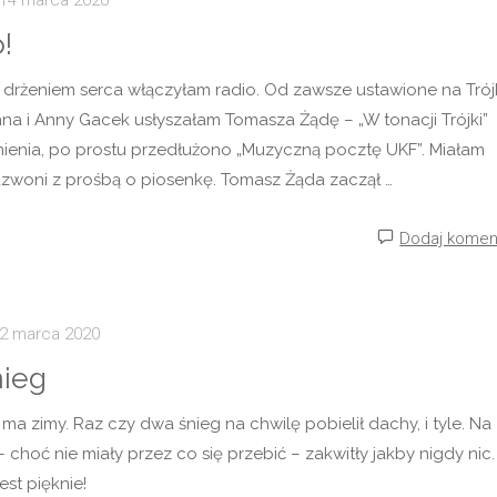
!
 drżeniem serca włączyłam radio. Od zawsze ustawione na Trój
a i Anny Gacek usłyszałam Tomasza Żądę – „W tonacji Trójki”
nienia, po prostu przedłużono „Muzyczną pocztę UKF”. Miałam
adzwoni z prośbą o piosenkę. Tomasz Żąda zaczął …
Dodaj komen
2 marca 2020
nieg
 ma zimy. Raz czy dwa śnieg na chwilę pobielił dachy, i tyle. Na
 choć nie miały przez co się przebić – zakwitły jakby nigdy nic.
st pięknie!