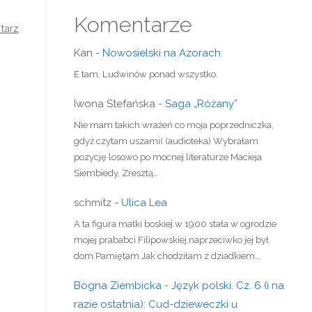
Komentarze
tarz
Kan
-
Nowosielski na Azorach
E tam, Ludwinów ponad wszystko.
Iwona Stefańska
-
Saga „Różany”
Nie mam takich wrażeń co moja poprzedniczka,
gdyż czytam uszami( (audioteka) Wybrałam
pozycję losowo po mocnej literaturze Macieja
Siembiedy, Zresztą…
schmitz
-
Ulica Lea
A ta figura matki boskiej w 1900 stała w ogrodzie
mojej prababci Filipowskiej,naprzeciwko jej był
dom.Pamiętam Jak chodziłam z dziadkiem…
Bogna Ziembicka
-
Język polski. Cz. 6 (i na
razie ostatnia): Cud-dzieweczki u