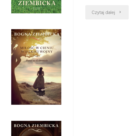
"A
Czytaj dalej
w
górach
śnieg"