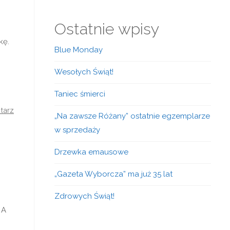
Ostatnie wpisy
kę.
Blue Monday
Wesołych Świąt!
Taniec śmierci
tarz
„Na zawsze Różany” ostatnie egzemplarze
w sprzedaży
Drzewka emausowe
„Gazeta Wyborcza” ma już 35 lat
Zdrowych Świąt!
 A