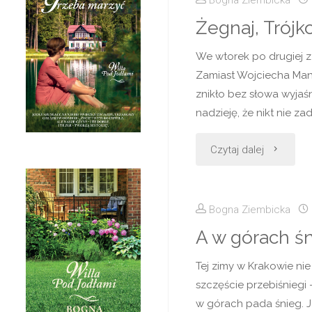
zdrowie"
Żegnaj, Trójko
We wtorek po drugiej z
Zamiast Wojciecha Mann
znikło bez słowa wyjaś
nadzieję, że nikt nie z
"Żegnaj,
Czytaj dalej
Trójko!"
Bogna Ziembicka
A w górach ś
Tej zimy w Krakowie nie
szczęście przebiśniegi –
w górach pada śnieg. Je