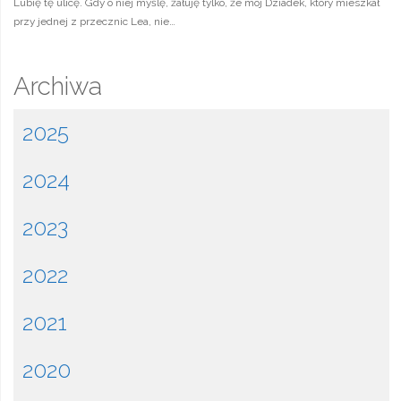
Lubię tę ulicę. Gdy o niej myślę, żałuję tylko, że mój Dziadek, który mieszkał
przy jednej z przecznic Lea, nie…
Archiwa
2025
2024
2023
2022
2021
2020