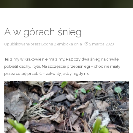
A w górach śnieg
Opublikowane przez
Bogna Ziembicka
dnia
2 marca 2020
Tej zimy w Krakowie nie ma zimy. Raz czy dwa śnieg na chwilę
pobielił dachy, i tyle. Na szczęście przebiśniegi – choć nie miały
przez co się przebić – zakwitły jakby nigdy nic.