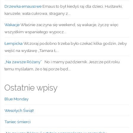
Drzewka emausowe
Emaus to był kiedyś raj dla dzieci. Huśtawki,
karuzele, wata cukrowa, stragany z...
Wakacje
Właśnie zaczyna się weekend, są wakacje, życzę więc
wszystkim wspaniałego wypocz...
Łempicka
Wczoraj podobno trzeba było czekać kilka godzin, żeby
wejść na wystawę „Tamara Ł...
„Na zawsze Różany”
No i mamy październik. Jeszcze pół roku
temu myślałam, że o tej porze będ...
Ostatnie wpisy
Blue Monday
Wesołych Świąt!
Taniec śmierci