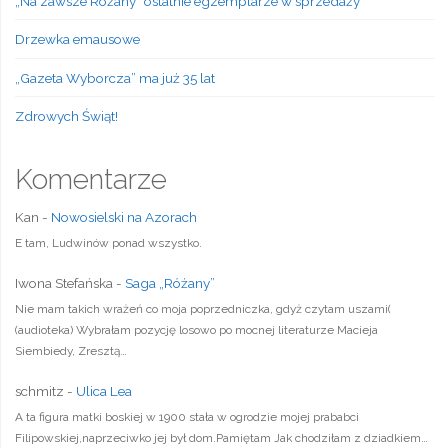
„Na zawsze Różany” ostatnie egzemplarze w sprzedaży
Drzewka emausowe
„Gazeta Wyborcza” ma już 35 lat
Zdrowych Świąt!
Komentarze
Kan
-
Nowosielski na Azorach
E tam, Ludwinów ponad wszystko.
Iwona Stefańska
-
Saga „Różany”
Nie mam takich wrażeń co moja poprzedniczka, gdyż czytam uszami(
(audioteka) Wybrałam pozycję losowo po mocnej literaturze Macieja
Siembiedy, Zresztą…
schmitz
-
Ulica Lea
A ta figura matki boskiej w 1900 stała w ogrodzie mojej prababci
Filipowskiej,naprzeciwko jej był dom.Pamiętam Jak chodziłam z dziadkiem…