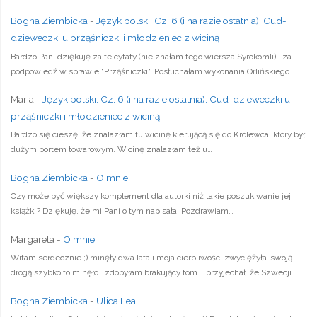
Bogna Ziembicka
-
Język polski. Cz. 6 (i na razie ostatnia): Cud-
dzieweczki u prząśniczki i młodzieniec z wiciną
Bardzo Pani dziękuję za te cytaty (nie znałam tego wiersza Syrokomli) i za
podpowiedź w sprawie "Prząśniczki". Posłuchałam wykonania Orlińskiego…
Maria
-
Język polski. Cz. 6 (i na razie ostatnia): Cud-dzieweczki u
prząśniczki i młodzieniec z wiciną
Bardzo się cieszę, że znalazłam tu wicinę kierującą się do Królewca, który był
dużym portem towarowym. Wicinę znalazłam też u…
Bogna Ziembicka
-
O mnie
Czy może być większy komplement dla autorki niż takie poszukiwanie jej
książki? Dziękuję, że mi Pani o tym napisała. Pozdrawiam…
Margareta
-
O mnie
Witam serdecznie ;) minęły dwa lata i moja cierpliwości zwyciężyła-swoją
drogą szybko to minęło.. zdobyłam brakujący tom .. przyjechał..że Szwecji…
Bogna Ziembicka
-
Ulica Lea