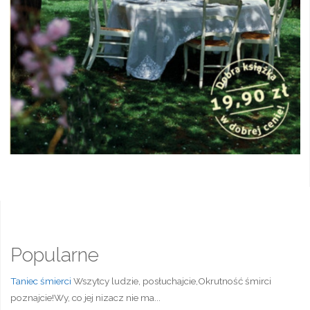
Popularne
Taniec śmierci
Wszytcy ludzie, posłuchajcie,Okrutność śmirci
poznajcie!Wy, co jej nizacz nie ma...