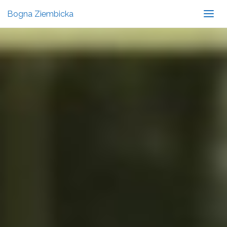
Bogna Ziembicka