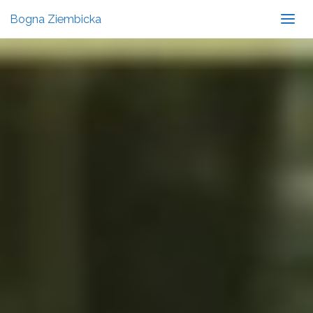
Bogna Ziembicka