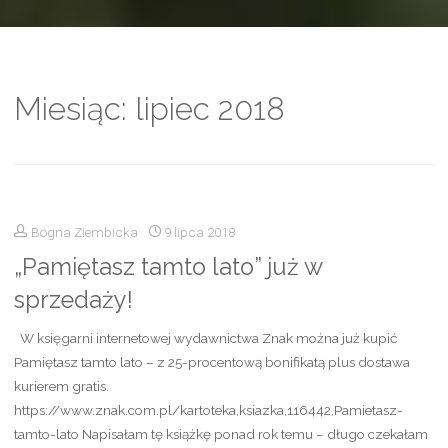
Miesiąc:
lipiec 2018
Bogna Ziembicka
9 lipca 2018
„Pamiętasz tamto lato” już w
sprzedaży!
W księgarni internetowej wydawnictwa Znak można już kupić
Pamiętasz tamto lato – z 25-procentową bonifikatą plus dostawa
kurierem gratis.
https://www.znak.com.pl/kartoteka,ksiazka,116442,Pamietasz-
tamto-lato Napisałam tę książkę ponad rok temu – długo czekałam