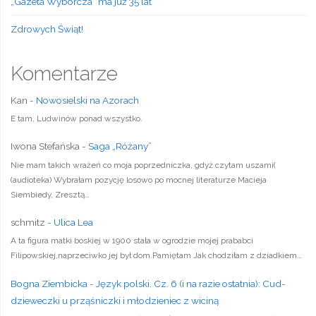
„Gazeta Wyborcza” ma już 35 lat
Zdrowych Świąt!
Komentarze
Kan
-
Nowosielski na Azorach
E tam, Ludwinów ponad wszystko.
Iwona Stefańska
-
Saga „Różany”
Nie mam takich wrażeń co moja poprzedniczka, gdyż czytam uszami(
(audioteka) Wybrałam pozycję losowo po mocnej literaturze Macieja
Siembiedy, Zresztą…
schmitz
-
Ulica Lea
A ta figura matki boskiej w 1900 stała w ogrodzie mojej prababci
Filipowskiej,naprzeciwko jej był dom.Pamiętam Jak chodziłam z dziadkiem…
Bogna Ziembicka
-
Język polski. Cz. 6 (i na razie ostatnia): Cud-
dzieweczki u prząśniczki i młodzieniec z wiciną