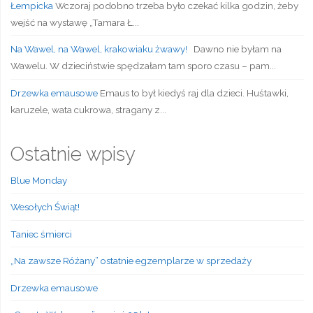
Łempicka
Wczoraj podobno trzeba było czekać kilka godzin, żeby
wejść na wystawę „Tamara Ł...
Na Wawel, na Wawel, krakowiaku żwawy!
Dawno nie byłam na
Wawelu. W dzieciństwie spędzałam tam sporo czasu – pam...
Drzewka emausowe
Emaus to był kiedyś raj dla dzieci. Huśtawki,
karuzele, wata cukrowa, stragany z...
Ostatnie wpisy
Blue Monday
Wesołych Świąt!
Taniec śmierci
„Na zawsze Różany” ostatnie egzemplarze w sprzedaży
Drzewka emausowe