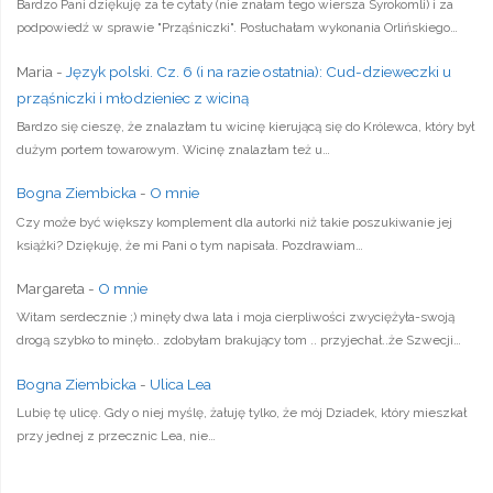
Bardzo Pani dziękuję za te cytaty (nie znałam tego wiersza Syrokomli) i za
podpowiedź w sprawie "Prząśniczki". Posłuchałam wykonania Orlińskiego…
Maria
-
Język polski. Cz. 6 (i na razie ostatnia): Cud-dzieweczki u
prząśniczki i młodzieniec z wiciną
Bardzo się cieszę, że znalazłam tu wicinę kierującą się do Królewca, który był
dużym portem towarowym. Wicinę znalazłam też u…
Bogna Ziembicka
-
O mnie
Czy może być większy komplement dla autorki niż takie poszukiwanie jej
książki? Dziękuję, że mi Pani o tym napisała. Pozdrawiam…
Margareta
-
O mnie
Witam serdecznie ;) minęły dwa lata i moja cierpliwości zwyciężyła-swoją
drogą szybko to minęło.. zdobyłam brakujący tom .. przyjechał..że Szwecji…
Bogna Ziembicka
-
Ulica Lea
Lubię tę ulicę. Gdy o niej myślę, żałuję tylko, że mój Dziadek, który mieszkał
przy jednej z przecznic Lea, nie…