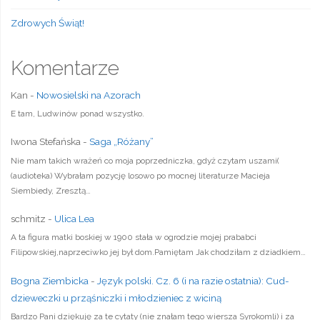
Zdrowych Świąt!
Komentarze
Kan
-
Nowosielski na Azorach
E tam, Ludwinów ponad wszystko.
Iwona Stefańska
-
Saga „Różany”
Nie mam takich wrażeń co moja poprzedniczka, gdyż czytam uszami(
(audioteka) Wybrałam pozycję losowo po mocnej literaturze Macieja
Siembiedy, Zresztą…
schmitz
-
Ulica Lea
A ta figura matki boskiej w 1900 stała w ogrodzie mojej prababci
Filipowskiej,naprzeciwko jej był dom.Pamiętam Jak chodziłam z dziadkiem…
Bogna Ziembicka
-
Język polski. Cz. 6 (i na razie ostatnia): Cud-
dzieweczki u prząśniczki i młodzieniec z wiciną
Bardzo Pani dziękuję za te cytaty (nie znałam tego wiersza Syrokomli) i za