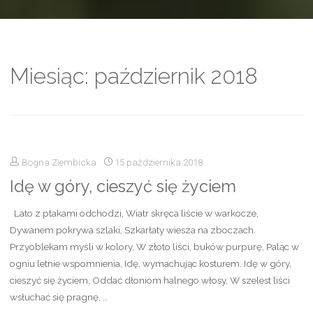
Miesiąc:
październik 2018
Bogna Ziembicka
15 października 2018
Idę w góry, cieszyć się życiem
Lato z ptakami odchodzi, Wiatr skręca liście w warkocze,
Dywanem pokrywa szlaki, Szkarłaty wiesza na zboczach.
Przyoblekam myśli w kolory, W złoto liści, buków purpurę, Paląc w
ogniu letnie wspomnienia, Idę, wymachując kosturem. Idę w góry,
cieszyć się życiem, Oddać dłoniom halnego włosy, W szelest liści
wsłuchać się pragnę, …