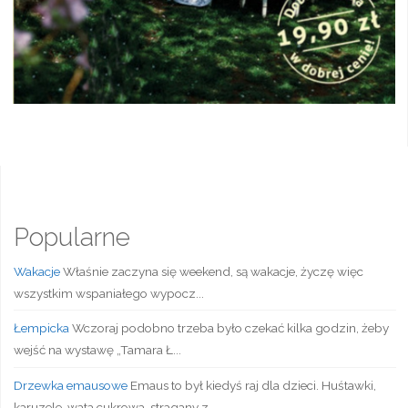
Popularne
Wakacje
Właśnie zaczyna się weekend, są wakacje, życzę więc
wszystkim wspaniałego wypocz...
Łempicka
Wczoraj podobno trzeba było czekać kilka godzin, żeby
wejść na wystawę „Tamara Ł...
Drzewka emausowe
Emaus to był kiedyś raj dla dzieci. Huśtawki,
karuzele, wata cukrowa, stragany z...