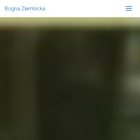
Bogna Ziembicka