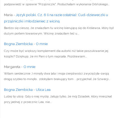
podpowiedź w sprawie "Prząśniczki". Posłuchałam wykonania Orlińskiego…
Maria
-
Język polski. Cz. 6 (i na razie ostatnia): Cud-dzieweczki u
prząśniczki i młodzieniec z wiciną
Bardzo się cieszę, że znalazłam tu wicinę kierującą się do Królewca, który był
dużym portem towarowym. Wicinę znalazłam też u…
Bogna Ziembicka
-
O mnie
Czy może być większy komplement dla autorki niż takie poszukiwanie jej
książki? Dziękuję, że mi Pani o tym napisała. Pozdrawiam…
Margareta
-
O mnie
Witam serdecznie ;) minęły dwa lata i moja cierpliwości zwyciężyła-swoją
drogą szybko to minęło.. zdobyłam brakujący tom .. przyjechał..że Szwecji…
Bogna Ziembicka
-
Ulica Lea
Lubię tę ulicę. Gdy o niej myślę, żałuję tylko, że mój Dziadek, który mieszkał
przy jednej z przecznic Lea, nie…