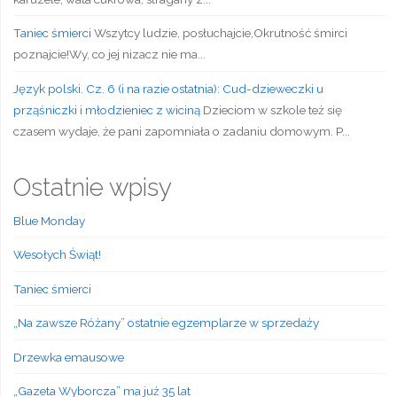
Taniec śmierci
Wszytcy ludzie, posłuchajcie,Okrutność śmirci
poznajcie!Wy, co jej nizacz nie ma...
Język polski. Cz. 6 (i na razie ostatnia): Cud-dzieweczki u
prząśniczki i młodzieniec z wiciną
Dzieciom w szkole też się
czasem wydaje, że pani zapomniała o zadaniu domowym. P...
Ostatnie wpisy
Blue Monday
Wesołych Świąt!
Taniec śmierci
„Na zawsze Różany” ostatnie egzemplarze w sprzedaży
Drzewka emausowe
„Gazeta Wyborcza” ma już 35 lat