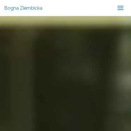
Bogna Ziembicka