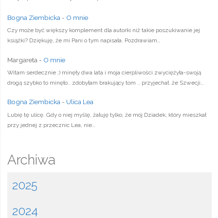
Bogna Ziembicka
-
O mnie
Czy może być większy komplement dla autorki niż takie poszukiwanie jej
książki? Dziękuję, że mi Pani o tym napisała. Pozdrawiam…
Margareta
-
O mnie
Witam serdecznie ;) minęły dwa lata i moja cierpliwości zwyciężyła-swoją
drogą szybko to minęło.. zdobyłam brakujący tom .. przyjechał..że Szwecji…
Bogna Ziembicka
-
Ulica Lea
Lubię tę ulicę. Gdy o niej myślę, żałuję tylko, że mój Dziadek, który mieszkał
przy jednej z przecznic Lea, nie…
Archiwa
2025
2024