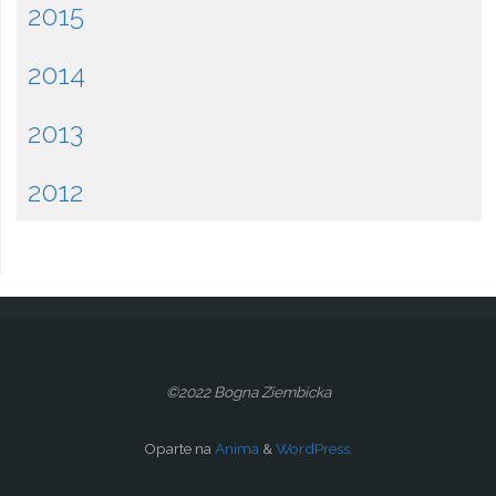
2015
2014
2013
2012
©2022 Bogna Ziembicka
Oparte na
Anima
&
WordPress.