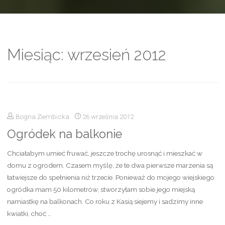
Miesiąc:
wrzesień 2012
Bogna Ziembicka
26 września 2012
Ogródek na balkonie
Chciałabym umieć fruwać, jeszcze trochę urosnąć i mieszkać w
domu z ogrodem. Czasem myślę, że te dwa pierwsze marzenia są
łatwiejsze do spełnienia niż trzecie. Ponieważ do mojego wiejskiego
ogródka mam 50 kilometrów, stworzyłam sobie jego miejską
namiastkę na balkonach. Co roku z Kasią siejemy i sadzimy inne
kwiatki, choć …