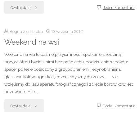
"Ogródek
Czytaj dalej
Jeden komentarz
na
Bogna Ziembicka
13 września 2012
balkonie"
Weekend na wsi
Weekend na wsi to pasmo przyjemności: spotkanie z rodziną i
przyjaciółmi i bycie z nimi bez pośpiechu, podziwianie widoków,
spacer po lesie połączony z grzybobraniem i jeżynobraniem,
głaskanie kotów, ognisko i jedzenie pysznych rzeczy. Nie
wzięliśmy do lasu aparatu fotograficznego i zdjęcie borowików jest
pozowane. A te …
"Weekend
Czytaj dalej
Dodaj komentarz
na
wsi"