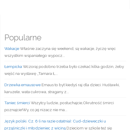
Popularne
Wakacje
Właśnie zaczyna się weekend, są wakacje, życzę więc
wszystkim wspaniałego wypocz...
Łempicka
Wczoraj podobno trzeba było czekać kilka godzin, żeby
wejść na wystawę „Tamara Ł...
Drzewka emausowe
Emaus to był kiedyś raj dla dzieci. Huśtawki,
karuzele, wata cukrowa, stragany z...
Taniec śmierci
Wszytcy ludzie, posłuchajcie,Okrutność śmirci
poznajcie!Wy, co jej nizacz nie ma...
Język polski. Cz. 6 (i na razie ostatnia): Cud-dzieweczki u
prząśniczki i młodzieniec z wiciną
Dzieciom w szkole też się