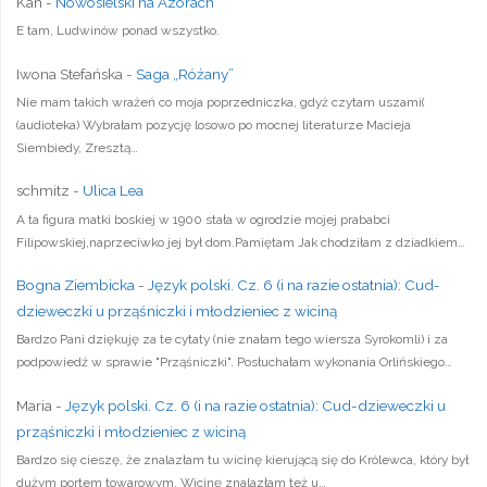
Kan
-
Nowosielski na Azorach
E tam, Ludwinów ponad wszystko.
Iwona Stefańska
-
Saga „Różany”
Nie mam takich wrażeń co moja poprzedniczka, gdyż czytam uszami(
(audioteka) Wybrałam pozycję losowo po mocnej literaturze Macieja
Siembiedy, Zresztą…
schmitz
-
Ulica Lea
A ta figura matki boskiej w 1900 stała w ogrodzie mojej prababci
Filipowskiej,naprzeciwko jej był dom.Pamiętam Jak chodziłam z dziadkiem…
Bogna Ziembicka
-
Język polski. Cz. 6 (i na razie ostatnia): Cud-
dzieweczki u prząśniczki i młodzieniec z wiciną
Bardzo Pani dziękuję za te cytaty (nie znałam tego wiersza Syrokomli) i za
podpowiedź w sprawie "Prząśniczki". Posłuchałam wykonania Orlińskiego…
Maria
-
Język polski. Cz. 6 (i na razie ostatnia): Cud-dzieweczki u
prząśniczki i młodzieniec z wiciną
Bardzo się cieszę, że znalazłam tu wicinę kierującą się do Królewca, który był
dużym portem towarowym. Wicinę znalazłam też u…