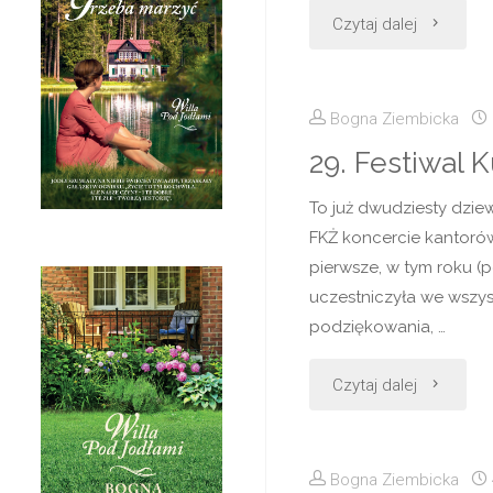
"Najdosko
Czytaj dalej
dzień
Bogna Ziembicka
w
29. Festiwal 
roku"
To już dwudziesty dziew
FKŻ koncercie kantorów
pierwsze, w tym roku (po
uczestniczyła we wszyst
podziękowania, …
"29.
Czytaj dalej
Festiwal
Bogna Ziembicka
Kultury