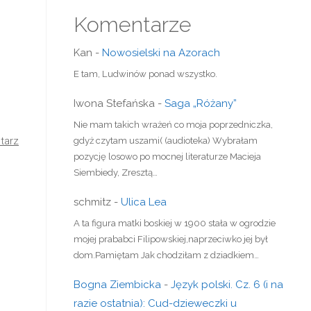
Komentarze
Kan
-
Nowosielski na Azorach
E tam, Ludwinów ponad wszystko.
Iwona Stefańska
-
Saga „Różany”
Nie mam takich wrażeń co moja poprzedniczka,
tarz
gdyż czytam uszami( (audioteka) Wybrałam
pozycję losowo po mocnej literaturze Macieja
Siembiedy, Zresztą…
schmitz
-
Ulica Lea
A ta figura matki boskiej w 1900 stała w ogrodzie
mojej prababci Filipowskiej,naprzeciwko jej był
dom.Pamiętam Jak chodziłam z dziadkiem…
Bogna Ziembicka
-
Język polski. Cz. 6 (i na
razie ostatnia): Cud-dzieweczki u