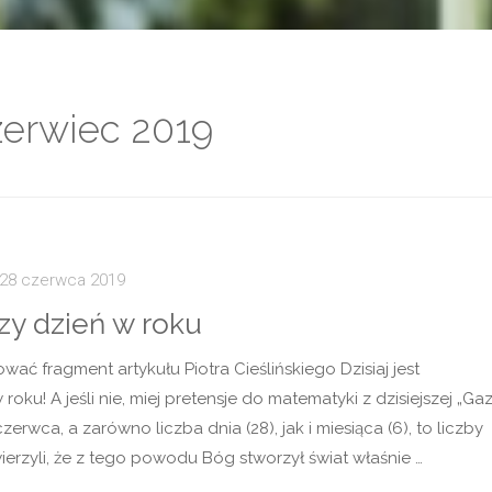
zerwiec 2019
28 czerwca 2019
zy dzień w roku
ać fragment artykułu Piotra Cieślińskiego Dzisiaj jest
oku! A jeśli nie, miej pretensje do matematyki z dzisiejszej „Ga
erwca, a zarówno liczba dnia (28), jak i miesiąca (6), to liczby
ierzyli, że z tego powodu Bóg stworzył świat właśnie …