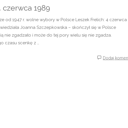
4 czerwca 1989
j"
ze od 1947 r. wolne wybory w Polsce Leszek Frelich: 4 czerwca
 powiedziała Joanna Szczepkowska – skończył się w Polsce
ią nie zgadzało i może do tej pory wielu się nie zgadza.
o czasu scenkę z …
Dodaj komen