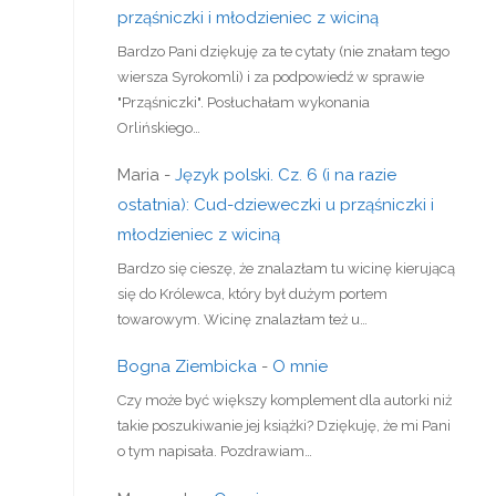
prząśniczki i młodzieniec z wiciną
Bardzo Pani dziękuję za te cytaty (nie znałam tego
wiersza Syrokomli) i za podpowiedź w sprawie
"Prząśniczki". Posłuchałam wykonania
Orlińskiego…
Maria
-
Język polski. Cz. 6 (i na razie
ostatnia): Cud-dzieweczki u prząśniczki i
młodzieniec z wiciną
Bardzo się cieszę, że znalazłam tu wicinę kierującą
się do Królewca, który był dużym portem
towarowym. Wicinę znalazłam też u…
Bogna Ziembicka
-
O mnie
Czy może być większy komplement dla autorki niż
takie poszukiwanie jej książki? Dziękuję, że mi Pani
o tym napisała. Pozdrawiam…