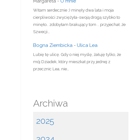
Margareta
-
O mnie
Witam serdecznie ;) minęły dwa lata i moja
cierpliwości zwyciężyła-swoją drogą szybko to
minęło.. zdobyłam brakujący tom .. przyjechał..że
Szwecji…
Bogna Ziembicka
-
Ulica Lea
Lubię tę ulicę. Gdy o niej myślę, żałuję tylko, że
mój Dziadek, który mieszkał przy jednej z
przecznic Lea, nie…
Archiwa
2025
2024