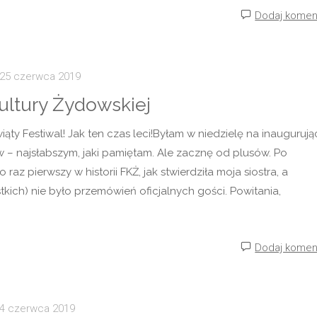
nalszy
Dodaj komen
25 czerwca 2019
Kultury Żydowskiej
iąty Festiwal! Jak ten czas leci!Byłam w niedzielę na inauguruj
 – najsłabszym, jaki pamiętam. Ale zacznę od plusów. Po
 raz pierwszy w historii FKŻ, jak stwierdziła moja siostra, a
kich) nie było przemówień oficjalnych gości. Powitania,
Dodaj komen
4 czerwca 2019