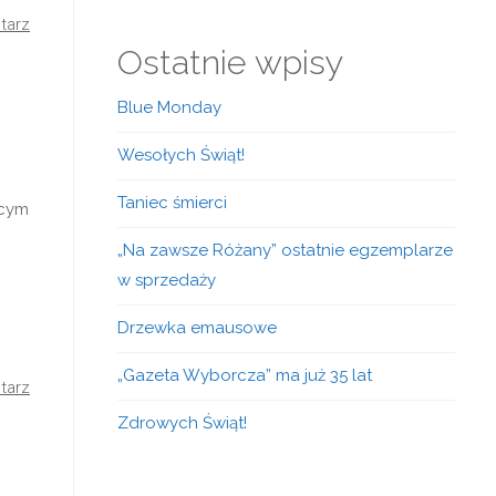
tarz
Ostatnie wpisy
Blue Monday
Wesołych Świąt!
Taniec śmierci
ącym
„Na zawsze Różany” ostatnie egzemplarze
w sprzedaży
Drzewka emausowe
„Gazeta Wyborcza” ma już 35 lat
tarz
Zdrowych Świąt!