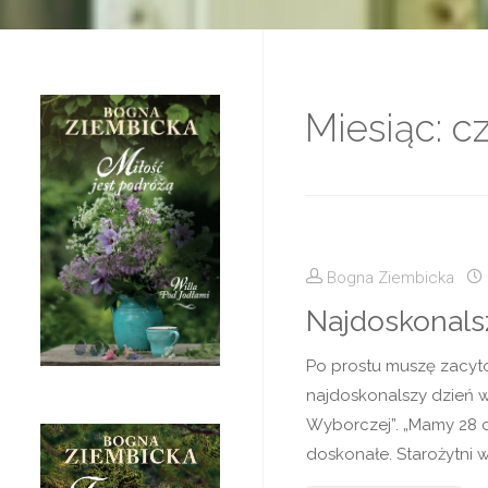
Miesiąc:
c
Bogna Ziembicka
Najdoskonals
Po prostu muszę zacytow
najdoskonalszy dzień w r
Wyborczej”. „Mamy 28 cz
doskonałe. Starożytni w