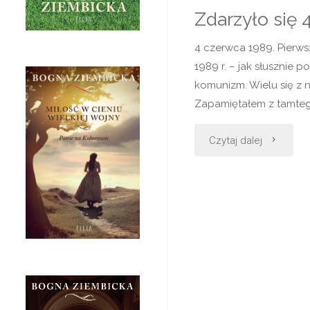
Zdarzyło się 
Żydowskie
4 czerwca 1989. Pierws
1989 r. – jak słusznie
komunizm. Wielu się z n
Zapamiętałem z tamteg
"Zdarzyło
Czytaj dalej
się
4
czerwca
1989"