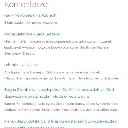
Komentarze
Kan
-
Nowosielski na Azorach
E tam, Ludwinów ponad wszystko.
Iwona Stefańska
-
Saga „Różany”
Nie mam takich wrażeń co moja poprzedniczka, gdyż czytam uszami(
(audioteka) Wybrałam pozycję losowo po mocnej literaturze Macieja
Siembiedy, Zresztą…
schmitz
-
Ulica Lea
A ta figura matki boskiej w 1900 stała w ogrodzie mojej prababci
Filipowskiej,naprzeciwko jej był dom.Pamiętam Jak chodziłam z dziadkiem…
Bogna Ziembicka
-
Język polski. Cz. 6 (i na razie ostatnia): Cud-
dzieweczki u prząśniczki i młodzieniec z wiciną
Bardzo Pani dziękuję za te cytaty (nie znałam tego wiersza Syrokomli) i za
podpowiedź w sprawie "Prząśniczki". Posłuchałam wykonania Orlińskiego…
Maria
-
Język polski. Cz. 6 (i na razie ostatnia): Cud-dzieweczki u
prząśniczki i młodzieniec z wiciną