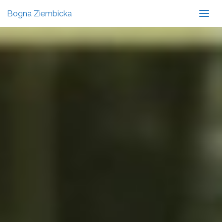
Bogna Ziembicka