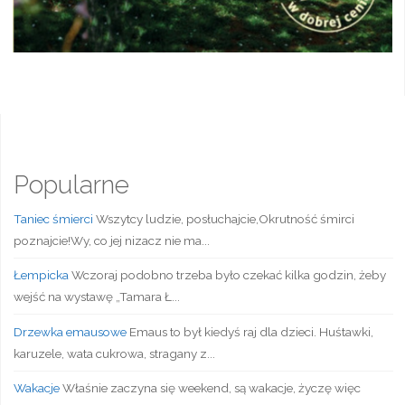
Popularne
Taniec śmierci
Wszytcy ludzie, posłuchajcie,Okrutność śmirci
poznajcie!Wy, co jej nizacz nie ma...
Łempicka
Wczoraj podobno trzeba było czekać kilka godzin, żeby
wejść na wystawę „Tamara Ł...
Drzewka emausowe
Emaus to był kiedyś raj dla dzieci. Huśtawki,
karuzele, wata cukrowa, stragany z...
Wakacje
Właśnie zaczyna się weekend, są wakacje, życzę więc