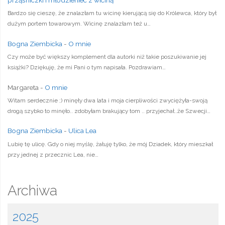
Bardzo się cieszę, że znalazłam tu wicinę kierującą się do Królewca, który był
dużym portem towarowym. Wicinę znalazłam też u…
Bogna Ziembicka
-
O mnie
Czy może być większy komplement dla autorki niż takie poszukiwanie jej
książki? Dziękuję, że mi Pani o tym napisała. Pozdrawiam…
Margareta
-
O mnie
Witam serdecznie ;) minęły dwa lata i moja cierpliwości zwyciężyła-swoją
drogą szybko to minęło.. zdobyłam brakujący tom .. przyjechał..że Szwecji…
Bogna Ziembicka
-
Ulica Lea
Lubię tę ulicę. Gdy o niej myślę, żałuję tylko, że mój Dziadek, który mieszkał
przy jednej z przecznic Lea, nie…
Archiwa
2025