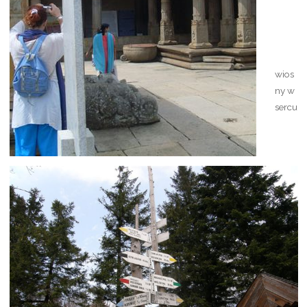
wios
ny w
sercu