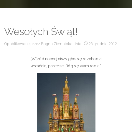
Wesołych Świąt!
Opublikowane przez
Bogna Ziembicka
dnia
23 grudnia 2012
„Wśród nocnej ciszy głos się rozchodzi,
wstańcie, pasterze, Bóg się wam rodzi”.