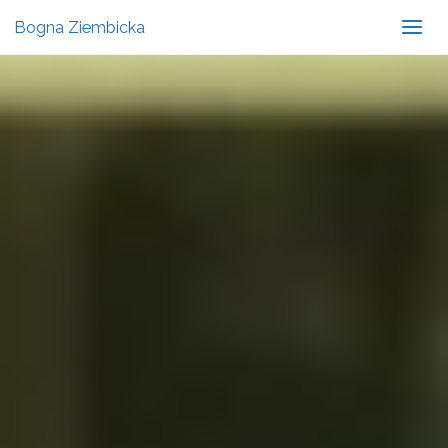
Bogna Ziembicka