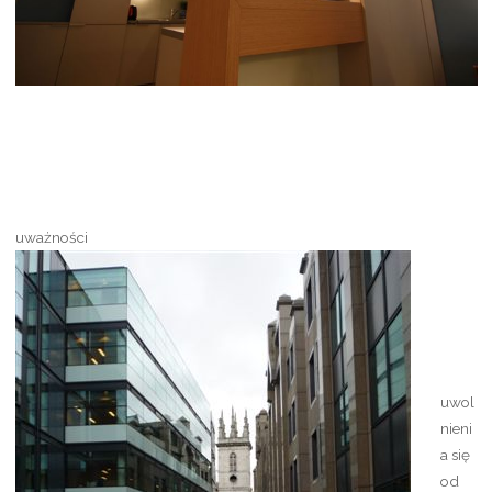
uważności
uwol
nieni
a się
od