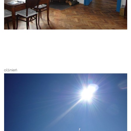
olśnień