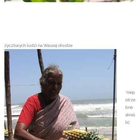
życzliwych ludzi na Waszej drodze
*niep
otrze
bne
skreś
lić