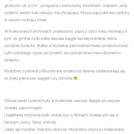
grubości ok. 4 cm”, posypana czarnuszką, kminkiem, makiem, solą,
ziołami, serem lub cebulą, ma chrupiącą, błyszczącą skórkę i jedyny
w swoim rodzaju smak.
W krakowskich archiwach znaleziono zapis z 1610 roku mówiący o
tym, że gmina żydowska dawała bajgle każdej kobiecie, która
urodziła dziecko. Bułka w kształcie pierścienia miała symbolizować
cykl ludzkiego życia i przynieść szczęście nowo narodzonemu
dziecku.
Podobno żydowscy filozofowie smaku od dawna zastanawiają się,
co było pierwsze: bajgiel czy dziurka
Obwarzanki i precle były w Krakowie zawsze. Bajgle po wojnie
zostały zapomniane
i najłatwiej można je było zobaczyć w filmach dziejących się w
Nowym Jorku. Teraz wróciły
i stały się modne. I bardzo dobrze. Może ktoś otworzy krakowską