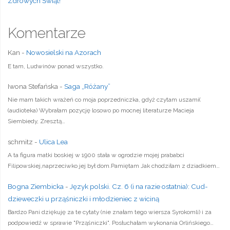
Zdrowych Świąt!
Komentarze
Kan
-
Nowosielski na Azorach
E tam, Ludwinów ponad wszystko.
Iwona Stefańska
-
Saga „Różany”
Nie mam takich wrażeń co moja poprzedniczka, gdyż czytam uszami(
(audioteka) Wybrałam pozycję losowo po mocnej literaturze Macieja
Siembiedy, Zresztą…
schmitz
-
Ulica Lea
A ta figura matki boskiej w 1900 stała w ogrodzie mojej prababci
Filipowskiej,naprzeciwko jej był dom.Pamiętam Jak chodziłam z dziadkiem…
Bogna Ziembicka
-
Język polski. Cz. 6 (i na razie ostatnia): Cud-
dzieweczki u prząśniczki i młodzieniec z wiciną
Bardzo Pani dziękuję za te cytaty (nie znałam tego wiersza Syrokomli) i za
podpowiedź w sprawie "Prząśniczki". Posłuchałam wykonania Orlińskiego…