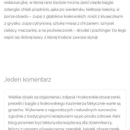
restauracyjkę, w której rano będzie można zjeść ciepłe bajgle,
sztangle, chleb prądnicki, jajka po wiedeńsku, kiełbasę lisiecką, w
porze obiadu – zupę z głąbików krakowskich, rosół z kluseczkami
z grysiku, zupę cytrynową, sztukę mięsa z chrzanem, sznycel
cielęcy, maczankę, a na podwieczorek – strudel i pischinger. Do tego
napić się dobrej kawy, z której Kraków zawsze słynął.
Jeden komentarz
Wielkie dzięki za objaśnienia i zdjęcia ! Krakowskie obwarzanki,
precelki i bajgle z krakowskiego Kazimierza faktycznie warte są
grzechu. Wykonane z najprostszych i naturalnych surowców,
zgodnie z tradycyjnymi recepturami są po prostu zdrowe. Pani
blog powinien być lekturą obowiązkową dla dziennikarzy,
którzy z uporem używają nazw: precelek, bajgiel, obwarzanek