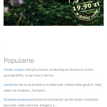
Popularne
Taniec śmierci
Wszytcy ludzie, posłuchajcie,Okrutność śmirci
poznajcie!Wy, co jej nizacz nie ma...
Łempicka
Wczoraj podobno trzeba było czekać kilka godzin, żeby
wejść na wystawę „Tamara Ł...
Drzewka emausowe
Emaus to był kiedyś raj dla dzieci. Huśtawki,
karuzele, wata cukrowa, stragany z...