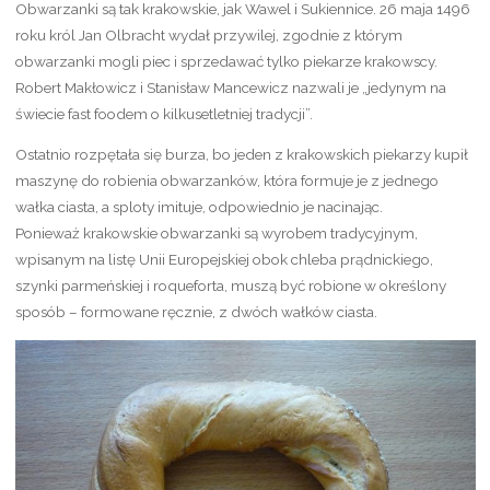
Obwarzanki są tak krakowskie, jak Wawel i Sukiennice. 26 maja 1496
roku król Jan Olbracht wydał przywilej, zgodnie z którym
obwarzanki mogli piec i sprzedawać tylko piekarze krakowscy.
Robert Makłowicz i Stanisław Mancewicz nazwali je „jedynym na
świecie fast foodem o kilkusetletniej tradycji”.
Ostatnio rozpętała się burza, bo jeden z krakowskich piekarzy kupił
maszynę do robienia obwarzanków, która formuje je z jednego
wałka ciasta, a sploty imituje, odpowiednio je nacinając.
Ponieważ krakowskie obwarzanki są wyrobem tradycyjnym,
wpisanym na listę Unii Europejskiej obok chleba prądnickiego,
szynki parmeńskiej i roqueforta, muszą być robione w określony
sposób – formowane ręcznie, z dwóch wałków ciasta.