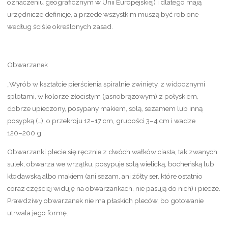
oznaczeniu geograficznym w Unii Europejskiej) i dlatego mają
urzędnicze definicje, a przede wszystkim muszą być robione
według ściśle określonych zasad.
Obwarzanek
„Wyrób w kształcie pierścienia spiralnie zwinięty, z widocznymi
splotami, w kolorze złocistym (jasnobrązowym) z połyskiem,
dobrze upieczony, posypany makiem, solą, sezamem lub inną
posypką (…), o przekroju 12–17 cm, grubości 3–4 cm i wadze
120–200 g”.
Obwarzanki plecie się ręcznie z dwóch wałków ciasta, tak zwanych
sulek, obwarza we wrzątku, posypuje solą wielicką, bocheńską lub
kłodawską albo makiem (ani sezam, ani żółty ser, które ostatnio
coraz częściej widuję na obwarzankach, nie pasują do nich) i piecze.
Prawdziwy obwarzanek nie ma płaskich pleców, bo gotowanie
utrwala jego formę.