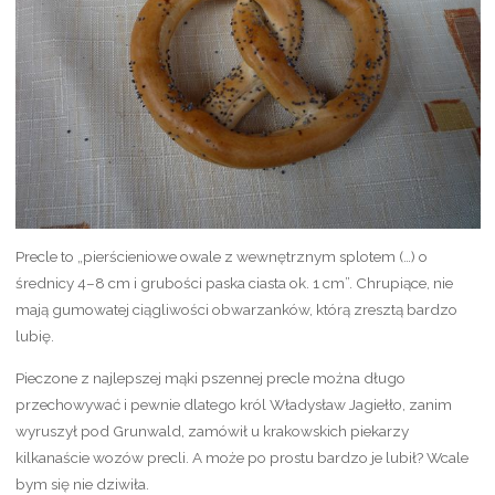
Precle to „pierścieniowe owale z wewnętrznym splotem (…) o
średnicy 4–8 cm i grubości paska ciasta ok. 1 cm”. Chrupiące, nie
mają gumowatej ciągliwości obwarzanków, którą zresztą bardzo
lubię.
Pieczone z najlepszej mąki pszennej precle można długo
przechowywać i pewnie dlatego król Władysław Jagiełło, zanim
wyruszył pod Grunwald, zamówił u krakowskich piekarzy
kilkanaście wozów precli. A może po prostu bardzo je lubił? Wcale
bym się nie dziwiła.