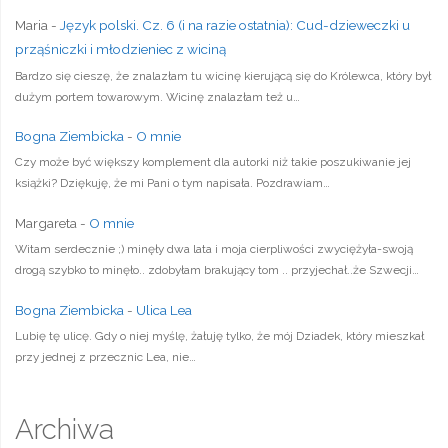
Maria
-
Język polski. Cz. 6 (i na razie ostatnia): Cud-dzieweczki u
prząśniczki i młodzieniec z wiciną
Bardzo się cieszę, że znalazłam tu wicinę kierującą się do Królewca, który był
dużym portem towarowym. Wicinę znalazłam też u…
Bogna Ziembicka
-
O mnie
Czy może być większy komplement dla autorki niż takie poszukiwanie jej
książki? Dziękuję, że mi Pani o tym napisała. Pozdrawiam…
Margareta
-
O mnie
Witam serdecznie ;) minęły dwa lata i moja cierpliwości zwyciężyła-swoją
drogą szybko to minęło.. zdobyłam brakujący tom .. przyjechał..że Szwecji…
Bogna Ziembicka
-
Ulica Lea
Lubię tę ulicę. Gdy o niej myślę, żałuję tylko, że mój Dziadek, który mieszkał
przy jednej z przecznic Lea, nie…
Archiwa