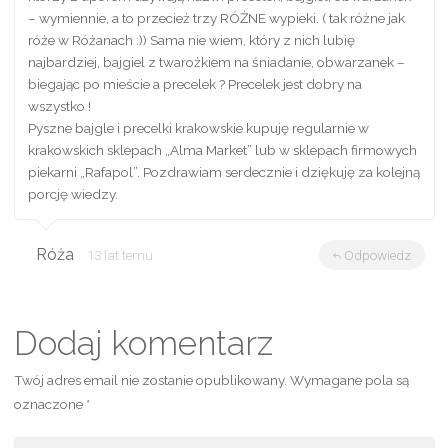
– wymiennie, a to przecież trzy RÓŻNE wypieki. ( tak różne jak
róże w Różanach :)) Sama nie wiem, który z nich lubię
najbardziej, bajgiel z twarożkiem na śniadanie, obwarzanek –
biegając po mieście a precelek ? Precelek jest dobry na
wszystko !
Pyszne bajgle i precelki krakowskie kupuję regularnie w
krakowskich sklepach „Alma Market” lub w sklepach firmowych
piekarni „Rafapol”. Pozdrawiam serdecznie i dziękuję za kolejną
porcję wiedzy.
Róża
13 lat temu
Odpowiedz
Dodaj komentarz
Twój adres email nie zostanie opublikowany.
Wymagane pola są
oznaczone
*