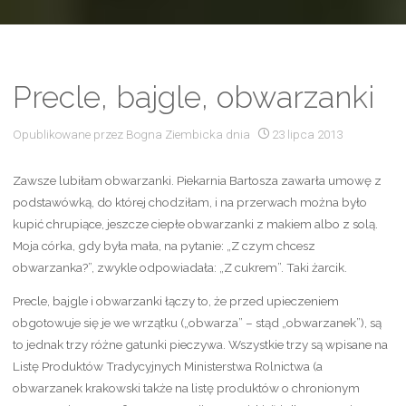
Precle, bajgle, obwarzanki
Opublikowane przez
Bogna Ziembicka
dnia
23 lipca 2013
Zawsze lubiłam obwarzanki. Piekarnia Bartosza zawarła umowę z
podstawówką, do której chodziłam, i na przerwach można było
kupić chrupiące, jeszcze ciepłe obwarzanki z makiem albo z solą.
Moja córka, gdy była mała, na pytanie: „Z czym chcesz
obwarzanka?”, zwykle odpowiadała: „Z cukrem”. Taki żarcik.
Precle, bajgle i obwarzanki łączy to, że przed upieczeniem
obgotowuje się je we wrzątku („obwarza” – stąd „obwarzanek”), są
to jednak trzy różne gatunki pieczywa. Wszystkie trzy są wpisane na
Listę Produktów Tradycyjnych Ministerstwa Rolnictwa (a
obwarzanek krakowski także na listę produktów o chronionym