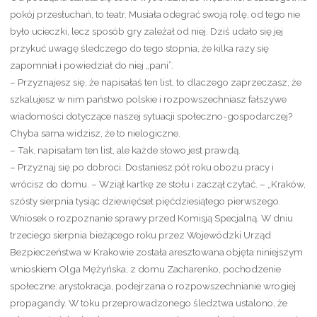
pokój przesłuchań, to teatr. Musiała odegrać swoją rolę, od tego nie
było ucieczki, lecz sposób gry zależał od niej. Dziś udało się jej
przykuć uwagę śledczego do tego stopnia, że kilka razy się
zapomniał i powiedział do niej „pani”.
– Przyznajesz się, że napisałaś ten list, to dlaczego zaprzeczasz, że
szkalujesz w nim państwo polskie i rozpowszechniasz fałszywe
wiadomości dotyczące naszej sytuacji społeczno-gospodarczej?
Chyba sama widzisz, że to nielogiczne.
– Tak, napisałam ten list, ale każde słowo jest prawdą.
– Przyznaj się po dobroci. Dostaniesz pół roku obozu pracy i
wrócisz do domu. – Wziął kartkę ze stołu i zaczął czytać. – „Kraków,
szósty sierpnia tysiąc dziewięćset pięćdziesiątego pierwszego.
Wniosek o rozpoznanie sprawy przed Komisją Specjalną. W dniu
trzeciego sierpnia bieżącego roku przez Wojewódzki Urząd
Bezpieczeństwa w Krakowie została aresztowana objęta niniejszym
wnioskiem Olga Mężyńska, z domu Zacharenko, pochodzenie
społeczne: arystokracja, podejrzana o rozpowszechnianie wrogiej
propagandy. W toku przeprowadzonego śledztwa ustalono, że