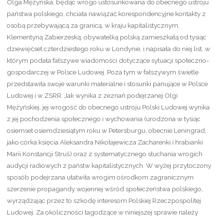
Olga Mężyńska, będąc wrogo ustosunkowana do obecnego ustroju
państwa polskiego, chciała nawiązać korespondencyjne kontakty z
osobą przebywającą za granicą, w kraju kapitalistycznym,
Klementyną Zabierzeską, obywatelką polską zamieszkałą od tysiąc
dziewięćset czterdziestego roku w Londynie, i napisała do niej list, w
którym podała fałszywe wiadomości dotyczące sytuacji społeczno-
gospodarczej w Polsce Ludowej. Poza tym w fałszywym świetle
przedstawiła swoje warunki materialne i stosunki panujące w Polsce
Ludowej i w ZSRR. Jak wynika z zeznań podejrzanej Olgi
Mężyńskiej, jej wrogość do obecnego ustroju Polski Ludowej wynika
z jej pochodzenia społecznego i wychowania (urodzona w tysiąc
osiemset osiemdziesiątym roku w Petersburgu, obecnie Leningrad,
jako córka księcia Aleksandra Nikołajewicza Zacharenki i hrabianki
Marii Konstancji Struś) oraz z systematycznego słuchania wrogich
audycji radiowych z państw kapitalistycznych. W wyżej przytoczony
sposób podejrzana ułatwiła wrogim ośrodkom zagranicznym
szerzenie propagandy wojennej wśród społeczeństwa polskiego,
wyrządzając przez to szkodę interesom Polskiej Rzeczpospolitej
Ludowej. Za okoliczności łagodzące w niniejszej sprawie należy