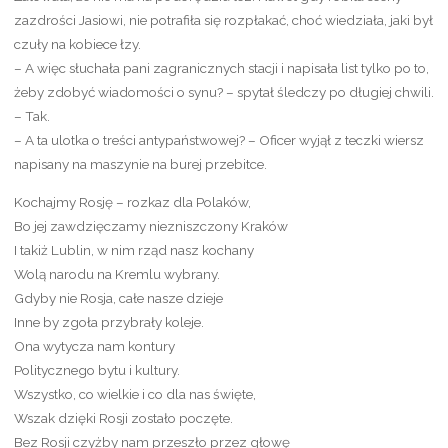
zazdrości Jasiowi, nie potrafiła się rozpłakać, choć wiedziała, jaki był
czuły na kobiece łzy.
– A więc słuchała pani zagranicznych stacji i napisała list tylko po to,
żeby zdobyć wiadomości o synu? – spytał śledczy po długiej chwili.
– Tak.
– A ta ulotka o treści antypaństwowej? – Oficer wyjął z teczki wiersz
napisany na maszynie na burej przebitce.
Kochajmy Rosję – rozkaz dla Polaków,
Bo jej zawdzięczamy niezniszczony Kraków
I takiż Lublin, w nim rząd nasz kochany
Wolą narodu na Kremlu wybrany.
Gdyby nie Rosja, całe nasze dzieje
Inne by zgoła przybrały koleje.
Ona wytycza nam kontury
Politycznego bytu i kultury.
Wszystko, co wielkie i co dla nas święte,
Wszak dzięki Rosji zostało poczęte.
Bez Rosji czyżby nam przeszło przez głowę