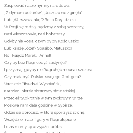
Zaśpiewać nasze hymny narodowe:
„Z dymem pożarów”, „Jeszcze nie zginęła”
Lub „Warszawiankę”? Bo to Rosji dzieła.
W Rosji się rodzą, bądźmy z sobą szczerzy,
Nasi wieszczowie, nasi bohaterzy.
Gdyby nie Rosja, czym byłby Kościuszko
Lub książę Józef? Spasibo, Matuszko!
No i ksiądz Marek, i Anhelli
Czy by bez Rosji kiedyś zasłynęli?
I przyznaj, gdyby nie Rosji chęć mocna i szczera,
Czy miałabyś, Polsko, swojego Grottgera?
Wreszcie Piłsudski, Wyspiański,
Karmieni piersią siostrzycy słowiańskiej.
Przecież tylokrotnie w tym życiowym wirze
Moskwa nam dała gościnę w Sybirze.
Gdzie się obrócisz, w którą spojrzysz stronę,
Wszędzie masz figury w Rosji ulepione.
I dziś mamy tej przyjaźni próbki,