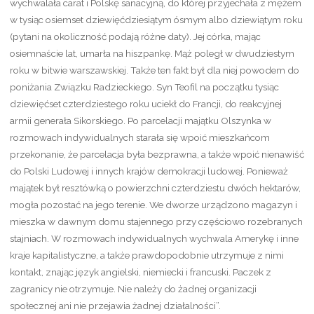
wychwalała carat i Polskę sanacyjną, do której przyjechała z mężem
w tysiąc osiemset dziewięćdziesiątym ósmym albo dziewiątym roku
(pytani na okoliczność podają różne daty). Jej córka, mając
osiemnaście lat, umarła na hiszpankę. Mąż poległ w dwudziestym
roku w bitwie warszawskiej. Także ten fakt był dla niej powodem do
poniżania Związku Radzieckiego. Syn Teofil na początku tysiąc
dziewięćset czterdziestego roku uciekł do Francji, do reakcyjnej
armii generała Sikorskiego. Po parcelacji majątku Olszynka w
rozmowach indywidualnych starała się wpoić mieszkańcom
przekonanie, że parcelacja była bezprawna, a także wpoić nienawiść
do Polski Ludowej i innych krajów demokracji ludowej. Ponieważ
majątek był resztówką o powierzchni czterdziestu dwóch hektarów,
mogła pozostać na jego terenie. We dworze urządzono magazyn i
mieszka w dawnym domu stajennego przy częściowo rozebranych
stajniach. W rozmowach indywidualnych wychwala Amerykę i inne
kraje kapitalistyczne, a także prawdopodobnie utrzymuje z nimi
kontakt, znając język angielski, niemiecki i francuski. Paczek z
zagranicy nie otrzymuje. Nie należy do żadnej organizacji
społecznej ani nie przejawia żadnej działalności”.