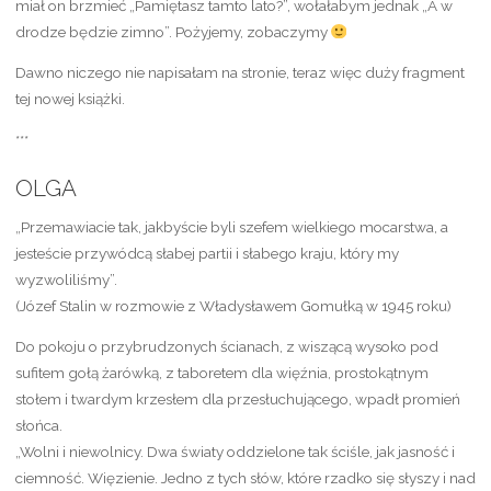
miał on brzmieć „Pamiętasz tamto lato?”, wołałabym jednak „A w
drodze będzie zimno”. Pożyjemy, zobaczymy
Dawno niczego nie napisałam na stronie, teraz więc duży fragment
tej nowej książki.
***
OLGA
„Przemawiacie tak, jakbyście byli szefem wielkiego mocarstwa, a
jesteście przywódcą słabej partii i słabego kraju, który my
wyzwoliliśmy”.
(Józef Stalin w rozmowie z Władysławem Gomułką w 1945 roku)
Do pokoju o przybrudzonych ścianach, z wiszącą wysoko pod
sufitem gołą żarówką, z taboretem dla więźnia, prostokątnym
stołem i twardym krzesłem dla przesłuchującego, wpadł promień
słońca.
„Wolni i niewolnicy. Dwa światy oddzielone tak ściśle, jak jasność i
ciemność. Więzienie. Jedno z tych słów, które rzadko się słyszy i nad