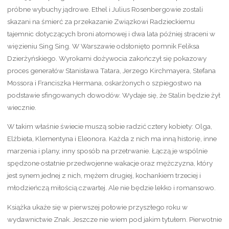
próbne wybuchy jądrowe. Ethel i Julius Rosenbergowie zostali
skazani na śmierć za przekazanie Związkowi Radzieckiemu
tajemnic dotyczących broni atomowej i dwa lata później straceni w
więzieniu Sing Sing. W Warszawie odsłonięto pomnik Feliksa
Dzierżyńskiego. Wyrokami dożywocia zakończył się pokazowy
proces generałów Stanisława Tatara, Jerzego Kirchmayera, Stefana
Mossora i Franciszka Hermana, oskarżonych o szpiegostwo na
podstawie sfingowanych dowodów. Wydaje się, że Stalin będzie żył
wiecznie.
W takim właśnie świecie muszą sobie radzić cztery kobiety: Olga,
Elżbieta, Klementyna i Eleonora. Każda z nich ma inną historię, inne
marzenia i plany, inny sposób na przetrwanie. Łączą je wspólnie
spędzone ostatnie przedwojenne wakacje oraz mężczyzna, który
jest synem jednej z nich, mężem drugiej, kochankiem trzeciej i
młodzieńczą miłością czwartej. Ale nie będzie lekko i romansowo.
Książka ukaże się w pierwszej połowie przyszłego roku w
wydawnictwie Znak. Jeszcze nie wiem pod jakim tytułem. Pierwotnie