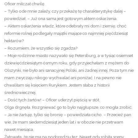
Oficer milczał chwilę.
– Tylko ode mnie zależy, czy przekażę tę charakterystykę dalej –
powiedział. – Już ona sama jest gotowym aktem oskarżenia.
– Aktem oskarżenia władz, które odebrały mi dom i ziemię, choć
reformie rolnej podlegały majątki mające co najmniej pięćdziesiąt
hektarów?
– Rozumiem, że wszystko się zgadza?
– Moje rodzinne miasto nazywało się Petersburg, a w tysiąc osiemset
dziewięćdziesiątym ósmym roku, gdy przyjechałam z mężem do
Olszynki, nie było ani sanacyjnej Polski, ani żadnej innej. Poza tym nie
mam zwyczaju nikogo wychwalać ani poniżać. I na pewno nie
chwaliłam się księciem Rurykiem. Jestem słaba z historii
średniowiecznej.
– Dość tych żartów! – Oficer uderzył pięścią w stół.
Olga drgnęła. Rozgniewać go to było najgłupsze, co mogła zrobić.
– Ja nie żartuję, tylko się bronię – powiedziała cicho. – Przecież pan
wie, że mam siedemdziesiąt jeden lat i w obozie nie przetrwam
nawet miesiąca.
Żałowała, że nie ma na podorędziu łez. Nawet gdy robiła sceny