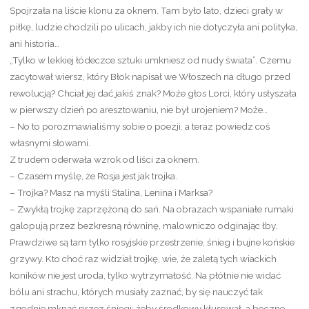
Spojrzała na liście klonu za oknem. Tam było lato, dzieci grały w
piłkę, ludzie chodzili po ulicach, jakby ich nie dotyczyła ani polityka,
ani historia…
„Tylko w lekkiej łódeczce sztuki umkniesz od nudy świata”. Czemu
zacytował wiersz, który Błok napisał we Włoszech na długo przed
rewolucją? Chciał jej dać jakiś znak? Może głos Lorci, który usłyszała
w pierwszy dzień po aresztowaniu, nie był urojeniem? Może…
– No to porozmawialiśmy sobie o poezji, a teraz powiedz coś
własnymi słowami.
Z trudem oderwała wzrok od liści za oknem.
– Czasem myślę, że Rosja jest jak trojka.
– Trojka? Masz na myśli Stalina, Lenina i Marksa?
– Zwykłą trojkę zaprzężoną do sań. Na obrazach wspaniałe rumaki
galopują przez bezkresną równinę, malowniczo odginając łby.
Prawdziwe są tam tylko rosyjskie przestrzenie, śnieg i bujne końskie
grzywy. Kto choć raz widział trojkę, wie, że zaletą tych wiackich
koników nie jest uroda, tylko wytrzymałość. Na płótnie nie widać
bólu ani strachu, których musiały zaznać, by się nauczyć tak
zgodnie mknąć przez śniegi: żeby środkowy kłusował, a boczne