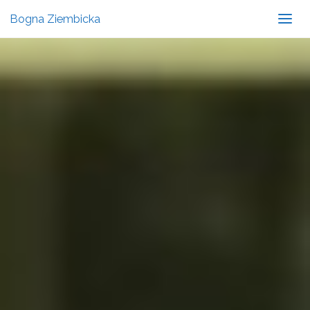
Bogna Ziembicka