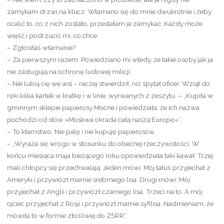
zamykam drzwi na klucz. Włamano się do mnie dwukrotnie i żeby
ocalić to, co z nich zostało, przestałam je zamykać. Każdy może
wejść i podrzucić mi, co chce.
– Zgłosiłaś włamanie?
– Za pierwszym razem. Powiedziano mi wtedy, że takie osoby jak ja
nie zasługują na ochronę ludowej milicji.
– Nie lubią cię we wsi – raczej stwierdził, niż spytał oficer. Wziął do
ręki kilka kartek w kratkę i w linie, wyrwanych z zeszytu. – „Kupiła w
gminnym sklepie papierosy Mocne i powiedziała, że ich nazwa
pochodzi od słów »Moskwa okrada całą naszą Europę«”.
– To kłamstwo. Nie palę i nie kupuję papierosów.
– „Wyraża się wrogo w stosunku do obecnej rzeczywistości. W
końcu miesiąca maja bieżącego roku opowiedziała taki kawał: Trzej
mali chłopcy się przechwalają. Jeden mówi: Mój tatuś przyjechał z
Ameryki i przywiózł mamie srebrnego lisa. Drugi mówi: Mój
przyjechał z Anglii i przywiózł czarnego lisa. Trzeci na to: A mój
ojciec przyjechał z Rosji i przywiózł mamie syfilisa. Nadmieniam, że
mówiła to w formie złośliwej do ZSRR”.