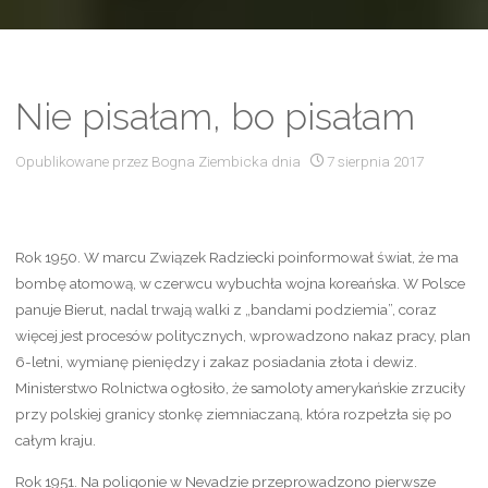
Nie pisałam, bo pisałam
Opublikowane przez
Bogna Ziembicka
dnia
7 sierpnia 2017
Rok 1950. W marcu Związek Radziecki poinformował świat, że ma
bombę atomową, w czerwcu wybuchła wojna koreańska. W Polsce
panuje Bierut, nadal trwają walki z „bandami podziemia”, coraz
więcej jest procesów politycznych, wprowadzono nakaz pracy, plan
6-letni, wymianę pieniędzy i zakaz posiadania złota i dewiz.
Ministerstwo Rolnictwa ogłosiło, że samoloty amerykańskie zrzuciły
przy polskiej granicy stonkę ziemniaczaną, która rozpełzła się po
całym kraju.
Rok 1951. Na poligonie w Nevadzie przeprowadzono pierwsze