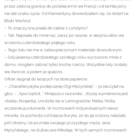
przez zieloną granicę do polskiej armii we Francji i od tamtej pory
nie dał znaku życia. Od Klementyny dowiedziałam się, że dotarł na
Bliski Wschód.
– To znaczy ona pisała do ciebie z Londynu?
– Tak. Napisała do mnie raz, zaraz po wojnie, w sierpniu albo we
wrześniu czterdziestego piątego roku.
– Tego listu nie ma w zabezpieczonym materiale dowodowym.
– Gdy jesienią czterdziestego szóstego roku wyrzucono mnie z
domu, mogłam zabrać tylko trochę rzeczy. Wszystkie listy zostały
we dworze, a potem je spalono.
Oficer sięgnął do leżących na stole papierów.
– „Charakterystyka podejrzanej Olgi Mężyńskiej” – przeczytał na
głos. – „Sporządził…” Mniejsza o nazwisko. „Wyżej wymieniona jest
»białą« Rosjanką. Urodziła się w Leningradzie. Matka, Polka,
wcześnie ją odumarła. W rozmowach indywidualnych nieraz
mówiła, że pochodzi od księcia Ruryka, że do jej rodziny należało
pół Ukrainy i że poznała swojego przyszłego męża, Jana
Mężyńskiego, na ślubie cara Mikołaja. W tych samych rozmowach