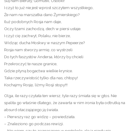
Ślą nam Bieruty, Gomułki, Osóbki!
I czyż to już nie jest wprost szczytem wszystkiego,
Że nam na marszałka dano Żymierskiego?
Iluż podobnych Rosja nam daje,
Oczy łzami zachodzą, dech w piersi ustaje.
I czyż cię zachwyt, Polaku, nie bierze,
Widząc ducha Moskwy w naszym Pepeerze?
Rosja nam stworzy armię, co wystrzeli
Do tych faszystów Andersa, którzy by chcieli
Przekroczyć te nasze granice,
Gdzie płyną bogactwa wielkie krynice.
Taka rzeczywistość tylko dla nas, chłopy!
Kochajmy Rosję, liżmy Rosji stopy!!!
Olga, ile razy czytała ten wiersz, tyle razy śmiała się w głos. Nie
spaliła go właśnie dlatego, że zawarta w nim ironia była odtrutką na
absurd otaczającego ją świata.
– Pierwszy raz go widzę – powiedziała.
– Znaleziono go podczas rewizji.
– Nie wiem, czy to zaznaczono w protokole, ale ja nigdy nie