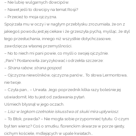
– Nie lubię wulgarnych dowcipów.
– Nawet jeśli to dowcipy na temat Rosji?
– Przecież to moja ojczyzna.
Spojrzała mu w oczy i w nagłym przebłysku zrozumiała, że on z
jakiegoś powodu jest jej ciekaw i że grzeszyła pychą, myśląc, że styl
tego przesłuchania, innego niż wszystkie dotychczasowe,
zawdzięcza własnej przemyślności.
– No to niech mi pani powie, co myśli o swojej ojczyźnie.
„Pani”! Postanowiła zaryzykować i odrzekła szczerze:
–
Strana rabow, strana gospod.
– Ojczyzna niewolników, ojczyzna panów… To słowa Lermontowa,
nie twoje.
– Czyta pan… – Urwała. Jego poprzednik kilka razy boleśnie jej
uświadomił, kto tu jest od zadawania pytań.
Uśmiech błysnął w jego oczach.
–
Lisz w legkom czełnokie iskusstwa ot skuki mira upływiosz.
– To Błok, prawda? – Nie mogła sobie przypomnieć tytułu. O czym
był ten wiersz? Coś o smutku, florenckim skwarze w porze sjesty,
cichym kościele, mdlejących w upale kwiatach…