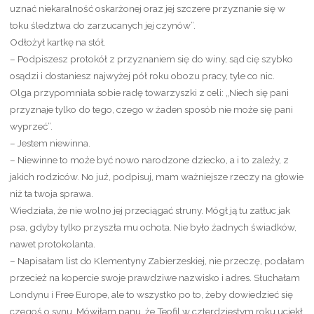
uznać niekaralność oskarżonej oraz jej szczere przyznanie się w
toku śledztwa do zarzucanych jej czynów”.
Odłożył kartkę na stół.
– Podpiszesz protokół z przyznaniem się do winy, sąd cię szybko
osądzi i dostaniesz najwyżej pół roku obozu pracy, tyle co nic.
Olga przypomniała sobie radę towarzyszki z celi: „Niech się pani
przyznaje tylko do tego, czego w żaden sposób nie może się pani
wyprzeć”.
– Jestem niewinna.
– Niewinne to może być nowo narodzone dziecko, a i to zależy, z
jakich rodziców. No już, podpisuj, mam ważniejsze rzeczy na głowie
niż ta twoja sprawa.
Wiedziała, że nie wolno jej przeciągać struny. Mógł ją tu zatłuc jak
psa, gdyby tylko przyszła mu ochota. Nie było żadnych świadków,
nawet protokolanta.
– Napisałam list do Klementyny Zabierzeskiej, nie przeczę, podałam
przecież na kopercie swoje prawdziwe nazwisko i adres. Słuchałam
Londynu i Free Europe, ale to wszystko po to, żeby dowiedzieć się
czegoś o synu. Mówiłam panu, że Teofil w czterdziestym roku uciekł