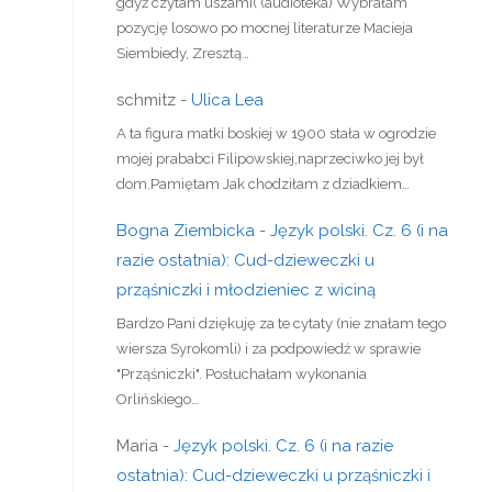
gdyż czytam uszami( (audioteka) Wybrałam
pozycję losowo po mocnej literaturze Macieja
Siembiedy, Zresztą…
schmitz
-
Ulica Lea
A ta figura matki boskiej w 1900 stała w ogrodzie
mojej prababci Filipowskiej,naprzeciwko jej był
dom.Pamiętam Jak chodziłam z dziadkiem…
Bogna Ziembicka
-
Język polski. Cz. 6 (i na
razie ostatnia): Cud-dzieweczki u
prząśniczki i młodzieniec z wiciną
Bardzo Pani dziękuję za te cytaty (nie znałam tego
wiersza Syrokomli) i za podpowiedź w sprawie
"Prząśniczki". Posłuchałam wykonania
Orlińskiego…
Maria
-
Język polski. Cz. 6 (i na razie
ostatnia): Cud-dzieweczki u prząśniczki i