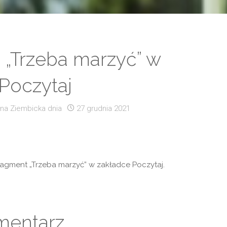
„Trzeba marzyć” w
Poczytaj
na Ziembicka
dnia
27 grudnia 2021
ragment „Trzeba marzyć” w zakładce Poczytaj.
mentarz