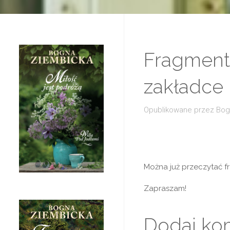
Fragment 
zakładce 
Opublikowane przez
Bog
Można już przeczytać f
Zapraszam!
Dodaj ko