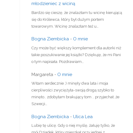
młodzieniec z wiciną
Bardzo się cieszę, że znalazłam tu wicinę kierującą
się do Królewca, który był dużym portem
towarowym. Wicinę znalazłam też u…
Bogna Ziembicka
-
O mnie
Czy może być większy komplement dla autorki niż
takie poszukiwanie jej książki? Dziękuję, że mi Pani
o tym napisała. Pozdrawiam…
Margareta
-
O mnie
Witam serdecznie ;) minęły dwa lata i moja
cierpliwości zwyciężyła-swoją drogą szybko to
minęło.. zdobyłam brakujący tom .. przyjechał..że
Szwecji…
Bogna Ziembicka
-
Ulica Lea
Lubię tę ulicę. Gdy o niej myślę, żałuję tylko, że
mój Dziadek, który mieszkał przy jednej z